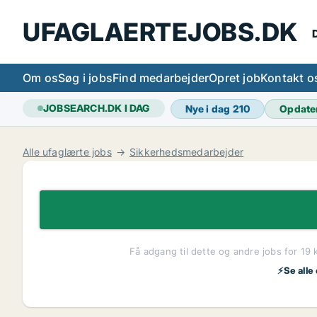
UFAGLAERTEJOBS.DK
D
Om os
Søg i jobs
Find medarbejder
Opret job
Kontakt o
JOBSEARCH.DK I DAG
Nye i dag
210
Opdate
Alle ufaglærte jobs
Sikkerhedsmedarbejder
Få adgang til dette og andre jobs for 19 
⚡Se alle