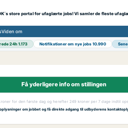
K´s store portal for ufaglærte jobs! Vi samler de fleste ufagl
s
Viden om
rede 24h
1.173
Notifikationer om nye jobs
10.990
Sene
Få yderligere info om stillingen
kroner for den første dag og herefter 249 kroner per 7 dage indtil op
 oplysninger om jobbet og få direkte adgang til udbyderens kontaktopl