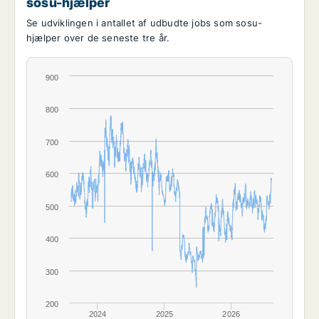
sosu-hjælper
Se udviklingen i antallet af udbudte jobs som sosu-
hjælper over de seneste tre år.
900
800
700
600
500
400
300
200
2024
2025
2026