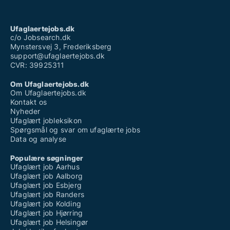
Ufaglært job aalborg deltid
Ufaglært sosu hjælper job
Ufaglært sundhedshjælper løn
Ufaglaertejobs.dk
Vikar job ufaglært
c/o Jobsearch.dk
Mynstersvej 3, Frederiksberg
support@ufaglaertejobs.dk
CVR: 39925311
Om Ufaglaertejobs.dk
Om Ufaglaertejobs.dk
Kontakt os
Nyheder
Ufaglært jobleksikon
Spørgsmål og svar om ufaglærte jobs
Data og analyse
Populære søgninger
Ufaglært job Aarhus
Ufaglært job Aalborg
Ufaglært job Esbjerg
Ufaglært job Randers
Ufaglært job Kolding
Ufaglært job Hjørring
Ufaglært job Helsingør