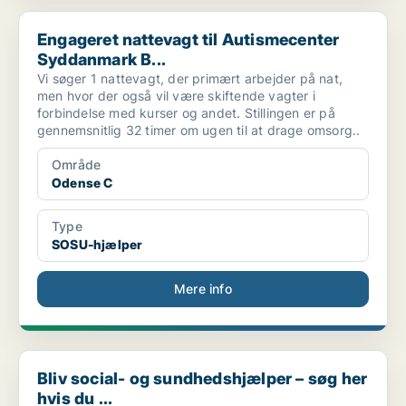
Engageret nattevagt til Autismecenter Syddanmark B...
Engageret nattevagt til Autismecenter
Syddanmark B...
Vi søger 1 nattevagt, der primært arbejder på nat,
men hvor der også vil være skiftende vagter i
forbindelse med kurser og andet. Stillingen er på
gennemsnitlig 32 timer om ugen til at drage omsorg..
Område
Odense C
Type
SOSU-hjælper
Mere info
Bliv social- og sundhedshjælper – søg her hvis du ...
Bliv social- og sundhedshjælper – søg her
hvis du ...