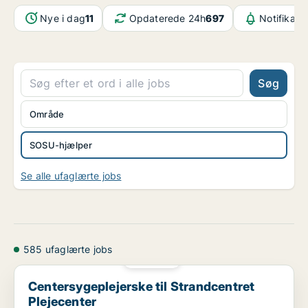
Nye i dag
11
Opdaterede 24h
697
Notifikati
Søg
Område
SOSU-hjælper
Se alle ufaglærte jobs
585 ufaglærte jobs
PLATIN
Centersygeplejerske til Strandcentret Plejecenter
Centersygeplejerske til Strandcentret
Plejecenter