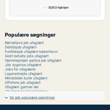
SOSU-hjælper
Populære søgninger
Børnehave job ufaglært
Deltidsjob ufaglært
Fuldtidsjob ufaglært københavn
Godt betalte jobs ufaglært
Hjemmeplejen aarhus job ufaglært
Job sygehus ufaglært
Jobs for ufaglærte
Lagerarbejde ufaglært
Mindsteløn butik ufaglært
Offshore job ufaglært
Ufaglært gartner løn
Ufaglært handicaphjælper
Ufaglært job albertslund
Se alle populære søgninger
Ufaglært job i naturen
Ufaglært job københavn deltid
Ufaglært job på hospital