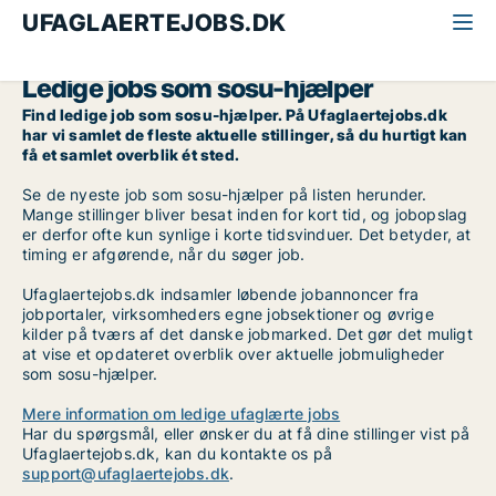
UFAGLAERTEJOBS.DK
Alle ufaglærte jobs
SOSU-hjælper
Ledige jobs som sosu-hjælper
Find ledige job som sosu-hjælper. På Ufaglaertejobs.dk
har vi samlet de fleste aktuelle stillinger, så du hurtigt kan
få et samlet overblik ét sted.
Se de nyeste job som sosu-hjælper på listen herunder.
Mange stillinger bliver besat inden for kort tid, og jobopslag
er derfor ofte kun synlige i korte tidsvinduer. Det betyder, at
timing er afgørende, når du søger job.
Ufaglaertejobs.dk indsamler løbende jobannoncer fra
jobportaler, virksomheders egne jobsektioner og øvrige
kilder på tværs af det danske jobmarked. Det gør det muligt
at vise et opdateret overblik over aktuelle jobmuligheder
som sosu-hjælper.
Mere information om ledige ufaglærte jobs
Har du spørgsmål, eller ønsker du at få dine stillinger vist på
Ufaglaertejobs.dk, kan du kontakte os på
support@ufaglaertejobs.dk
.