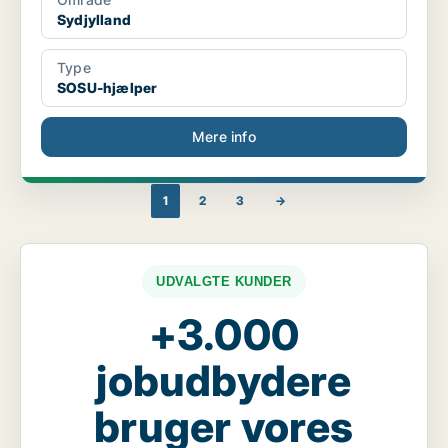
Sydjylland
Type
SOSU-hjælper
Mere info
1
2
3
→
UDVALGTE KUNDER
+3.000
jobudbydere
bruger vores