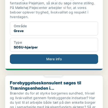
fantastiske Plejehjem, så skal du søge denne stilling.
På Møllehøj Plejecenter arbejder vi for, at vores
beboer oplever tryghed, livskvalitet og respekt i
hverdagen.
Område
Greve
Type
SOSU-hjælper
Mere info
PLATIN
Forebyggelseskonsulent søges til Træningsenheden i...
Forebyggelseskonsulent søges til
Træningsenheden i...
Brænder du for at styrke borgernes sundhed, trivsel
og livskvalitet gennem forebyggende indsatser? Har
du lyst til at arbejde både tæt på den enkelte borger
og i samarbejde med lokalsamfundets aktører? Så er