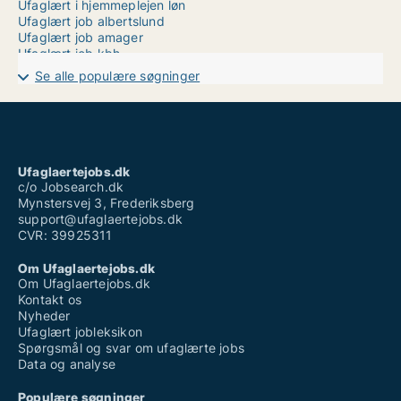
Ufaglært i hjemmeplejen løn
Ufaglært job albertslund
Ufaglært job amager
Ufaglært job kbh
Ufaglært job næstved
Se alle populære søgninger
Ufaglært job syddjurs
Ufaglært landbrugsmedhjælper løn
Ufaglært lærervikar løn
Ufaglært mejerist løn
Ufaglært pædagogmedhjælper løn
Ufaglært på plejehjem
Ufaglaertejobs.dk
Ufaglært stilladsarbejder løn
c/o Jobsearch.dk
Mynstersvej 3, Frederiksberg
support@ufaglaertejobs.dk
CVR: 39925311
Om Ufaglaertejobs.dk
Om Ufaglaertejobs.dk
Kontakt os
Nyheder
Ufaglært jobleksikon
Spørgsmål og svar om ufaglærte jobs
Data og analyse
Populære søgninger