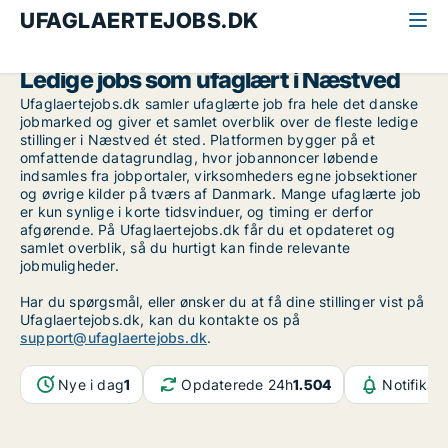
UFAGLAERTEJOBS.DK
Alle ufaglærte jobs
Sydsjælland
Næstved
Ledige jobs som ufaglært i Næstved
Ufaglaertejobs.dk samler ufaglærte job fra hele det danske
jobmarked og giver et samlet overblik over de fleste ledige
stillinger i Næstved ét sted. Platformen bygger på et
omfattende datagrundlag, hvor jobannoncer løbende
indsamles fra jobportaler, virksomheders egne jobsektioner
og øvrige kilder på tværs af Danmark. Mange ufaglærte job
er kun synlige i korte tidsvinduer, og timing er derfor
afgørende. På Ufaglaertejobs.dk får du et opdateret og
samlet overblik, så du hurtigt kan finde relevante
jobmuligheder.
Har du spørgsmål, eller ønsker du at få dine stillinger vist på
Ufaglaertejobs.dk, kan du kontakte os på
support@ufaglaertejobs.dk
.
Nye i dag
1
Opdaterede 24h
1.504
Notifikat