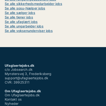
Se alle sikkerhedsmedarbejder jobs
Se alle sosu-hjælper jobs
Se alle sælger jobs
Se alle tjener jobs
Se alle ufaglært jobs
Se alle ungarbejder jobs
Se alle voksenunderviser jobs
Ufaglaertejobs.dk
c/o Jobsearch.dk
Mynstersvej 3, Frederiksberg
support@ufaglaertejobs.dk
CVR: 39925311
Om Ufaglaertejobs.dk
Om Ufaglaertejobs.dk
Kontakt os
Nyheder