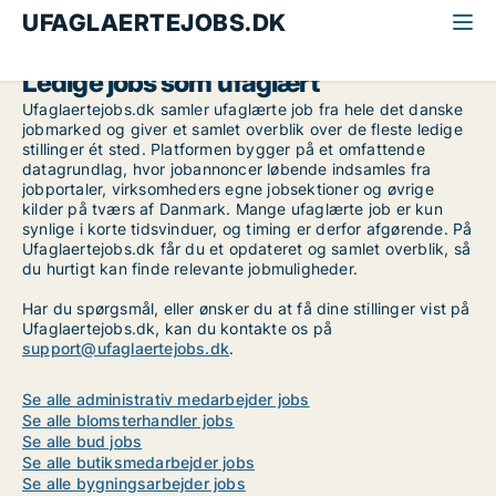
UFAGLAERTEJOBS.DK
Ledige jobs som ufaglært
Ufaglaertejobs.dk samler ufaglærte job fra hele det danske
jobmarked og giver et samlet overblik over de fleste ledige
stillinger ét sted. Platformen bygger på et omfattende
datagrundlag, hvor jobannoncer løbende indsamles fra
jobportaler, virksomheders egne jobsektioner og øvrige
kilder på tværs af Danmark. Mange ufaglærte job er kun
synlige i korte tidsvinduer, og timing er derfor afgørende. På
Ufaglaertejobs.dk får du et opdateret og samlet overblik, så
du hurtigt kan finde relevante jobmuligheder.
Har du spørgsmål, eller ønsker du at få dine stillinger vist på
Ufaglaertejobs.dk, kan du kontakte os på
support@ufaglaertejobs.dk
.
Se alle administrativ medarbejder jobs
Se alle blomsterhandler jobs
Se alle bud jobs
Se alle butiksmedarbejder jobs
Se alle bygningsarbejder jobs