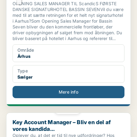
OPENING SALES MANAGER TIL ScandicS FØRSTE
DANSKE SIGNATURHOTEL BASSIN SEVENVil du være
med til at sætte retningen for et helt nyt signaturhotel
i Aarhus?Som Opening Sales Manager for Bassin
Seven bliver du den kommercielle frontløber, der
driver opbygningen af salget frem mod åbningen. Du
bliver baseret på hotellet i Aarhus og refererer til
Director of Sales Danmark.
Område
Århus
Type
Sælger
Mere info
PLATIN
Key Account Manager – Bliv en del af vores kandida...
Key Account Manager – Bliv en del af
vores kandida...
Oplever du, at det er tid til nye udfordringer? Hos