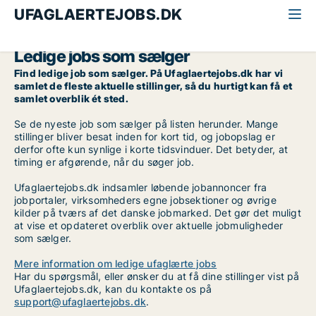
UFAGLAERTEJOBS.DK
Alle ufaglærte jobs
Sælger
Ledige jobs som sælger
Find ledige job som sælger. På Ufaglaertejobs.dk har vi
samlet de fleste aktuelle stillinger, så du hurtigt kan få et
samlet overblik ét sted.
Se de nyeste job som sælger på listen herunder. Mange
stillinger bliver besat inden for kort tid, og jobopslag er
derfor ofte kun synlige i korte tidsvinduer. Det betyder, at
timing er afgørende, når du søger job.
Ufaglaertejobs.dk indsamler løbende jobannoncer fra
jobportaler, virksomheders egne jobsektioner og øvrige
kilder på tværs af det danske jobmarked. Det gør det muligt
at vise et opdateret overblik over aktuelle jobmuligheder
som sælger.
Mere information om ledige ufaglærte jobs
Har du spørgsmål, eller ønsker du at få dine stillinger vist på
Ufaglaertejobs.dk, kan du kontakte os på
support@ufaglaertejobs.dk
.