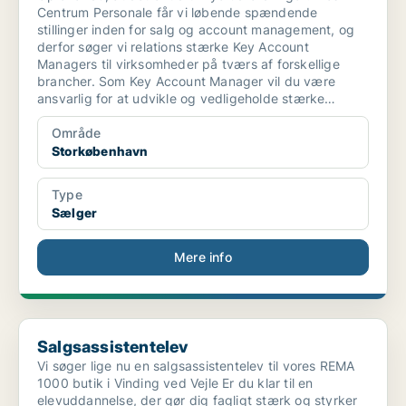
Centrum Personale får vi løbende spændende
stillinger inden for salg og account management, og
derfor søger vi relations stærke Key Account
Managers til virksomheder på tværs af forskellige
brancher. Som Key Account Manager vil du være
ansvarlig for at udvikle og vedligeholde stærke
kunderelationer samt bidrage til virksomhedens
fortsatte vækst.
Område
Storkøbenhavn
Type
Sælger
Mere info
Salgsassistentelev
Salgsassistentelev
Vi søger lige nu en salgsassistentelev til vores REMA
1000 butik i Vinding ved Vejle Er du klar til en
elevuddannelse, der gør dig fagligt stærk og styrker