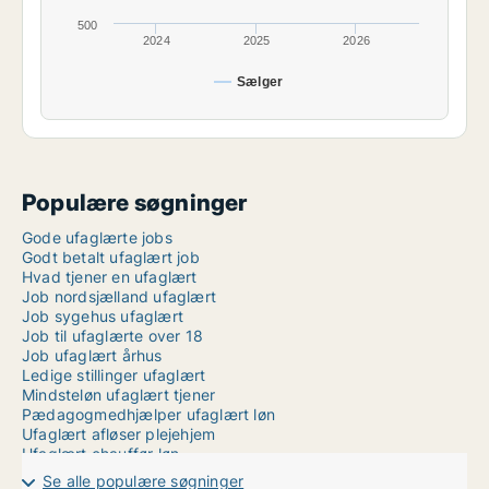
500
2024
2025
2026
Sælger
Populære søgninger
Gode ufaglærte jobs
Godt betalt ufaglært job
Hvad tjener en ufaglært
Job nordsjælland ufaglært
Job sygehus ufaglært
Job til ufaglærte over 18
Job ufaglært århus
Ledige stillinger ufaglært
Mindsteløn ufaglært tjener
Pædagogmedhjælper ufaglært løn
Ufaglært afløser plejehjem
Ufaglært chauffør løn
Ufaglært job amager
Se alle populære søgninger