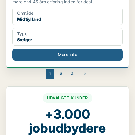
mere end 45 års erfaring inden for desi..
Område
Midtjylland
Type
Sælger
Mere info
1
2
3
→
UDVALGTE KUNDER
+3.000
jobudbydere