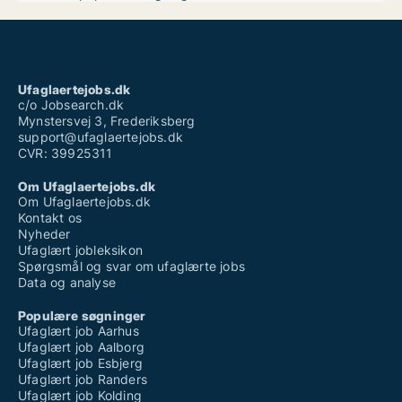
Ufaglært job silkeborg
Ufaglært lægesekretær
Ufaglært montør job
Ufaglært natarbejde løn
Ufaglært pædagog vikar løn
Vikar hjemmepleje ufaglært løn
Ufaglaertejobs.dk
Vikarbureau ufaglært københavn
c/o Jobsearch.dk
Mynstersvej 3, Frederiksberg
support@ufaglaertejobs.dk
CVR: 39925311
Om Ufaglaertejobs.dk
Om Ufaglaertejobs.dk
Kontakt os
Nyheder
Ufaglært jobleksikon
Spørgsmål og svar om ufaglærte jobs
Data og analyse
Populære søgninger
Ufaglært job Aarhus
Ufaglært job Aalborg
Ufaglært job Esbjerg
Ufaglært job Randers
Ufaglært job Kolding