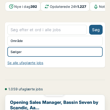
Nye i dag
392
Opdaterede 24h
1.227
Notifi
Søg
Område
Sælger
Se alle ufaglærte jobs
1.059 ufaglærte jobs
PLATIN
Opening Sales Manager, Bassin Seven by Scandic, Aa...
Opening Sales Manager, Bassin Seven by
Scandic, Aa...