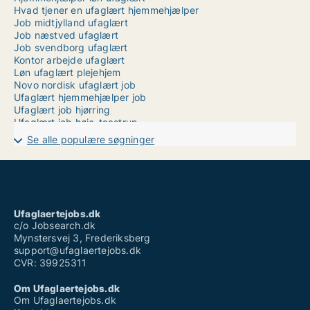
Hvad tjener en ufaglært hjemmehjælper
Job midtjylland ufaglært
Job næstved ufaglært
Job svendborg ufaglært
Kontor arbejde ufaglært
Løn ufaglært plejehjem
Novo nordisk ufaglært job
Ufaglært hjemmehjælper job
Ufaglært job hjørring
Ufaglært job høje-taastrup
Ufaglært job ringsted
Se alle populære søgninger
Ufaglært job skive
Ufaglært job thisted
Ufaglært job aalborg
Ufaglært job aarhus
Ufaglært lærervikar
Ufaglært løn
Ufaglaertejobs.dk
Ufaglært vikar job
c/o Jobsearch.dk
Mynstersvej 3, Frederiksberg
support@ufaglaertejobs.dk
CVR: 39925311
Om Ufaglaertejobs.dk
Om Ufaglaertejobs.dk