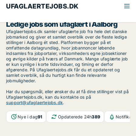
UFAGLAERTEJOBS.DK
Alle ufaglærte jobs
Aalborg
Aalborg
Ledige jobs som ufaglært i Aalborg
Ufaglaertejobs.dk samler ufaglærte job fra hele det danske
jobmarked og giver et samlet overblik over de fleste ledige
stillinger i Aalborg ét sted. Platformen bygger på et
omfattende datagrundlag, hvor jobannoncer løbende
indsamles fra jobportaler, virksomheders egne jobsektioner
og øvrige kilder på tværs af Danmark. Mange ufaglærte job
er kun synlige i korte tidsvinduer, og timing er derfor
afgørende. På Ufaglaertejobs.dk får du et opdateret og
samlet overblik, så du hurtigt kan finde relevante
jobmuligheder.
Har du spørgsmål, eller ønsker du at få dine stillinger vist på
Ufaglaertejobs.dk, kan du kontakte os på
support@ufaglaertejobs.dk
.
Nye i dag
91
Opdaterede 24h
389
Notifikat