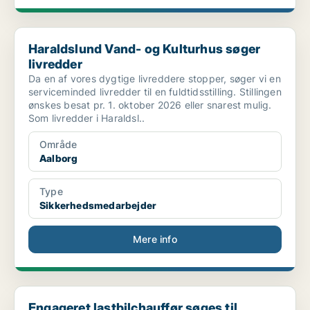
Haraldslund Vand- og Kulturhus søger livredder
Haraldslund Vand- og Kulturhus søger
livredder
Da en af vores dygtige livreddere stopper, søger vi en
serviceminded livredder til en fuldtidsstilling. Stillingen
ønskes besat pr. 1. oktober 2026 eller snarest mulig.
Som livredder i Haraldsl..
Område
Aalborg
Type
Sikkerhedsmedarbejder
Mere info
Engageret lastbilchauffør søges til Aalborg
Engageret lastbilchauffør søges til