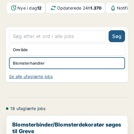
Nye i dag
12
Opdaterede 24h
1.370
Notifika
Søg
Område
Blomsterhandler
Se alle ufaglærte jobs
18 ufaglærte jobs
Blomsterbinder/Blomsterdekoratør søges til Greve
Blomsterbinder/Blomsterdekoratør søges
til Greve