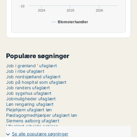
-10
2024
2025
2026
Blomsterhandler
Populære søgninger
Job i grønland ' ufaglært
Job i ribe ufaglært
Job nordsjælland ufaglært
Job på hospital som ufaglært
Job randers ufaglært
Job sygehus ufaglært
Jobmuligheder ufaglært
Løn rengøring ufaglært
Plejehjem ufaglært løn
Pædagogmedhjælper ufaglært løn
Siemens aalborg ufaglært
Ufaglært arbejde esbjerg
Ufaglært job herning
Se alle populære søgninger