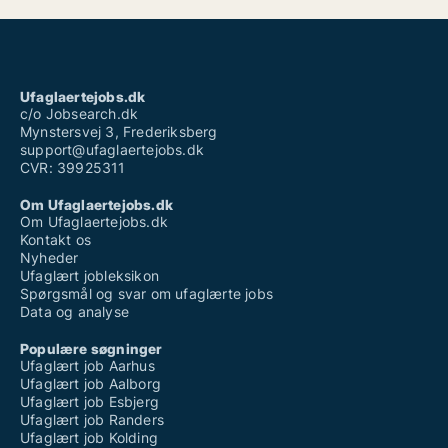
Ufaglært job i aarhus
Ufaglært job landbrug
Ufaglært ledige stillinger
Ufaglært maskinfører
Ufaglært operatør løn novo nordisk
Ufaglært receptionist
Ufaglaertejobs.dk
Ufaglært sosu hjælper løn
c/o Jobsearch.dk
Mynstersvej 3, Frederiksberg
support@ufaglaertejobs.dk
CVR: 39925311
Om Ufaglaertejobs.dk
Om Ufaglaertejobs.dk
Kontakt os
Nyheder
Ufaglært jobleksikon
Spørgsmål og svar om ufaglærte jobs
Data og analyse
Populære søgninger
Ufaglært job Aarhus
Ufaglært job Aalborg
Ufaglært job Esbjerg
Ufaglært job Randers
Ufaglært job Kolding