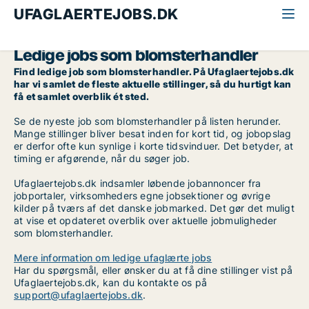
UFAGLAERTEJOBS.DK
Alle ufaglærte jobs
Blomsterhandler
Ledige jobs som blomsterhandler
Find ledige job som blomsterhandler. På Ufaglaertejobs.dk
har vi samlet de fleste aktuelle stillinger, så du hurtigt kan
få et samlet overblik ét sted.
Se de nyeste job som blomsterhandler på listen herunder.
Mange stillinger bliver besat inden for kort tid, og jobopslag
er derfor ofte kun synlige i korte tidsvinduer. Det betyder, at
timing er afgørende, når du søger job.
Ufaglaertejobs.dk indsamler løbende jobannoncer fra
jobportaler, virksomheders egne jobsektioner og øvrige
kilder på tværs af det danske jobmarked. Det gør det muligt
at vise et opdateret overblik over aktuelle jobmuligheder
som blomsterhandler.
Mere information om ledige ufaglærte jobs
Har du spørgsmål, eller ønsker du at få dine stillinger vist på
Ufaglaertejobs.dk, kan du kontakte os på
support@ufaglaertejobs.dk
.