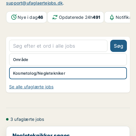
support@ufaglaertejobs.dk
.
Nye i dag
46
Opdaterede 24h
491
Notifikat
Søg
Område
Kosmetolog/Negletekniker
Se alle ufaglærte jobs
3 ufaglærte jobs
Negleteknikker søges
Negleteknikker søges