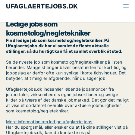
UFAGLAERTEJOBS.DK
Alle ufaglærte jobs
Kosmetolog/Negletekniker
Ledige jobs som
kosmetolog/negletekniker
Find ledige job som kosmetolog/negletekniker. På
Ufaglaertejobs.dk har vi samlet de fleste aktuelle
stillinger, så du hurtigt kan få et samlet overblik ét sted.
Se de nyeste job som kosmetolog/negletekniker på listen
herunder. Mange stillinger bliver besat inden for kort tid, og
jobopslag er derfor ofte kun synlige i korte tidsvinduer. Det
betyder, at timing er afgørende, når du søger job.
Ufaglaertejobs.dk indsamler løbende jobannoncer fra
jobportaler, virksomheders egne jobsektioner og øvrige
kilder på tværs af det danske jobmarked. Det gør det muligt
at vise et opdateret overblik over aktuelle jobmuligheder
som kosmetolog/negletekniker.
Mere information om ledige ufaglærte jobs
Har du spørgsmål, eller ønsker du at få dine stillinger vist på
Ufaglaertejobs.dk, kan du kontakte os på