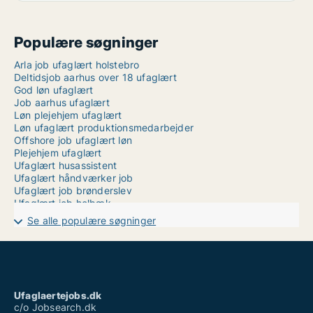
Populære søgninger
Arla job ufaglært holstebro
Deltidsjob aarhus over 18 ufaglært
God løn ufaglært
Job aarhus ufaglært
Løn plejehjem ufaglært
Løn ufaglært produktionsmedarbejder
Offshore job ufaglært løn
Plejehjem ufaglært
Ufaglært husassistent
Ufaglært håndværker job
Ufaglært job brønderslev
Ufaglært job holbæk
Ufaglært job københavn
Se alle populære søgninger
Ufaglært job løn
Ufaglært job nykøbing mors
Ufaglært job rigshospitalet
Ufaglært job struer
Ufaglært social- og sundhedshjælper løn
Ufaglært sosu vikar løn
Ufaglaertejobs.dk
Ufaglærte jobs odense
c/o Jobsearch.dk