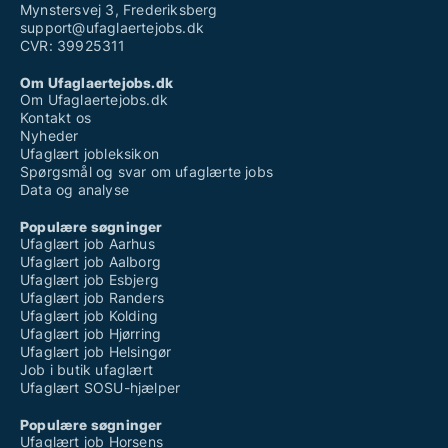
Mynstersvej 3, Frederiksberg
support@ufaglaertejobs.dk
CVR: 39925311
Om Ufaglaertejobs.dk
Om Ufaglaertejobs.dk
Kontakt os
Nyheder
Ufaglært jobleksikon
Spørgsmål og svar om ufaglærte jobs
Data og analyse
Populære søgninger
Ufaglært job Aarhus
Ufaglært job Aalborg
Ufaglært job Esbjerg
Ufaglært job Randers
Ufaglært job Kolding
Ufaglært job Hjørring
Ufaglært job Helsingør
Job i butik ufaglært
Ufaglært SOSU-hjælper
Populære søgninger
Ufaglært job Horsens