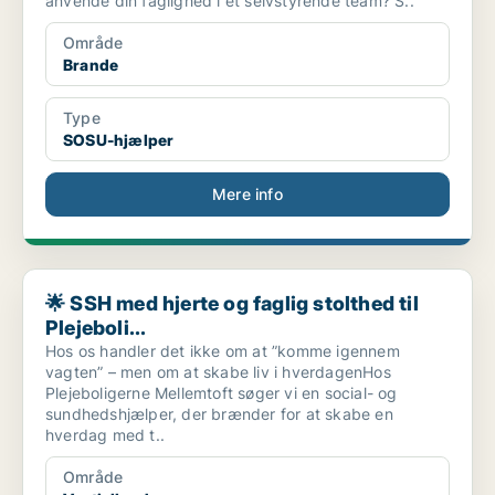
anvende din faglighed i et selvstyrende team? S..
Område
Brande
Type
SOSU-hjælper
Mere info
🌟 SSH med hjerte og faglig stolthed til Plejeboli...
🌟 SSH med hjerte og faglig stolthed til
Plejeboli...
Hos os handler det ikke om at ”komme igennem
vagten” – men om at skabe liv i hverdagenHos
Plejeboligerne Mellemtoft søger vi en social- og
sundhedshjælper, der brænder for at skabe en
hverdag med t..
Område