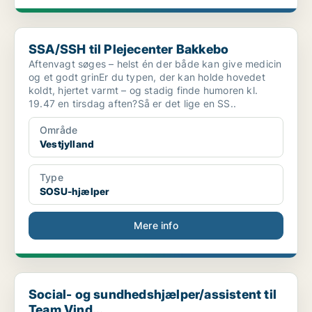
SSA/SSH til Plejecenter Bakkebo
SSA/SSH til Plejecenter Bakkebo
Aftenvagt søges – helst én der både kan give medicin
og et godt grinEr du typen, der kan holde hovedet
koldt, hjertet varmt – og stadig finde humoren kl.
19.47 en tirsdag aften?Så er det lige en SS..
Område
Vestjylland
Type
SOSU-hjælper
Mere info
Social- og sundhedshjælper/assistent til Team Vind...
Social- og sundhedshjælper/assistent til
Team Vind...