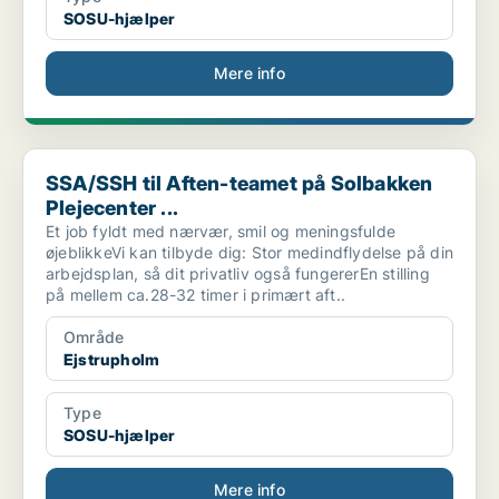
SOSU-hjælper
Mere info
SSA/SSH til Aften-teamet på Solbakken Plejecenter ...
SSA/SSH til Aften-teamet på Solbakken
Plejecenter ...
Et job fyldt med nærvær, smil og meningsfulde
øjeblikkeVi kan tilbyde dig: Stor medindflydelse på din
arbejdsplan, så dit privatliv også fungererEn stilling
på mellem ca.28-32 timer i primært aft..
Område
Ejstrupholm
Type
SOSU-hjælper
Mere info