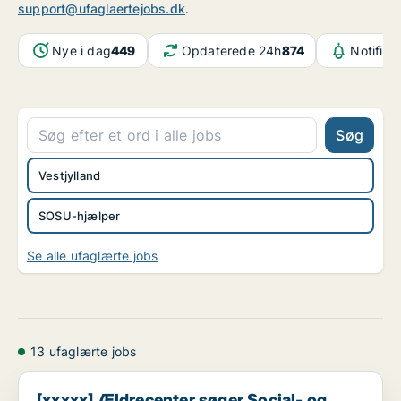
support@ufaglaertejobs.dk
.
Nye i dag
449
Opdaterede 24h
874
Notifika
Søg
Vestjylland
SOSU-hjælper
Se alle ufaglærte jobs
13 ufaglærte jobs
[xxxxx] Ældrecenter søger Social- og Sundhedshjælp...
[xxxxx] Ældrecenter søger Social- og