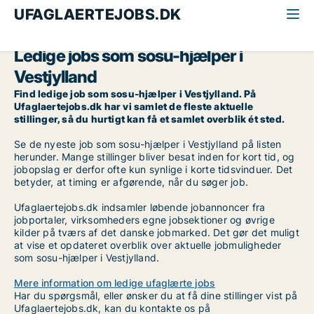
UFAGLAERTEJOBS.DK
Alle ufaglærte jobs
SOSU-hjælper
Vestjylland
Ledige jobs som sosu-hjælper i
Vestjylland
Find ledige job som sosu-hjælper i Vestjylland. På
Ufaglaertejobs.dk har vi samlet de fleste aktuelle
stillinger, så du hurtigt kan få et samlet overblik ét sted.
Se de nyeste job som sosu-hjælper i Vestjylland på listen
herunder. Mange stillinger bliver besat inden for kort tid, og
jobopslag er derfor ofte kun synlige i korte tidsvinduer. Det
betyder, at timing er afgørende, når du søger job.
Ufaglaertejobs.dk indsamler løbende jobannoncer fra
jobportaler, virksomheders egne jobsektioner og øvrige
kilder på tværs af det danske jobmarked. Det gør det muligt
at vise et opdateret overblik over aktuelle jobmuligheder
som sosu-hjælper i Vestjylland.
Mere information om ledige ufaglærte jobs
Har du spørgsmål, eller ønsker du at få dine stillinger vist på
Ufaglaertejobs.dk, kan du kontakte os på