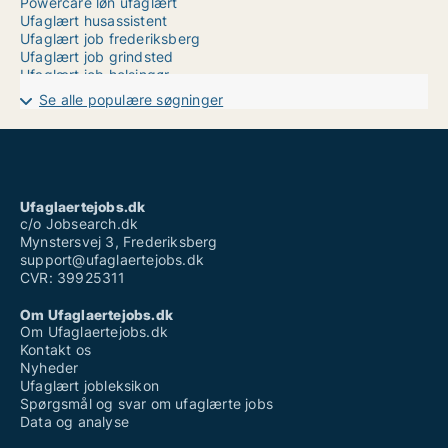
Powercare løn ufaglært
Ufaglært husassistent
Ufaglært job frederiksberg
Ufaglært job grindsted
Ufaglært job helsingør
Ufaglært kassedame løn
Se alle populære søgninger
Ufaglært maler løn
Ufaglært procesoperatør løn
Ufaglært sosu hjælper løn
Ufaglært sosu vikar løn
Ufaglært tagdækker løn
Ufaglært tømrer
Ufaglaertejobs.dk
Vikar timeløn ufaglært
c/o Jobsearch.dk
Mynstersvej 3, Frederiksberg
support@ufaglaertejobs.dk
CVR: 39925311
Om Ufaglaertejobs.dk
Om Ufaglaertejobs.dk
Kontakt os
Nyheder
Ufaglært jobleksikon
Spørgsmål og svar om ufaglærte jobs
Data og analyse