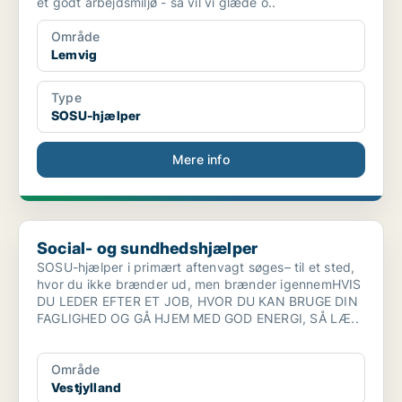
et godt arbejdsmiljø - så vil vi glæde o..
Område
Lemvig
Type
SOSU-hjælper
Mere info
Social- og sundhedshjælper
Social- og sundhedshjælper
SOSU-hjælper i primært aftenvagt søges– til et sted,
hvor du ikke brænder ud, men brænder igennemHVIS
DU LEDER EFTER ET JOB, HVOR DU KAN BRUGE DIN
FAGLIGHED OG GÅ HJEM MED GOD ENERGI, SÅ LÆ..
Område
Vestjylland