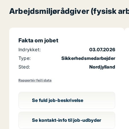
Arbejdsmiljørådgiver (fysisk ar
Fakta om jobet
Indrykket:
03.07.2026
Type:
Sikkerhedsmedarbejder
Sted:
Nordjylland
Rapportér fejl i data
Se fuld job-beskrivelse
Se kontakt-info til job-udbyder