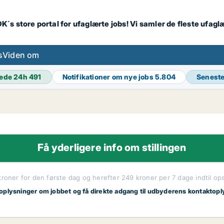
K´s store portal for ufaglærte jobs! Vi samler de fleste ufagl
s
Viden om
ede 24h
491
Notifikationer om nye jobs
5.804
Seneste
Få yderligere info om stillingen
kroner for den første dag og herefter 249 kroner per 7 dage indtil op
 oplysninger om jobbet og få direkte adgang til udbyderens kontaktopl