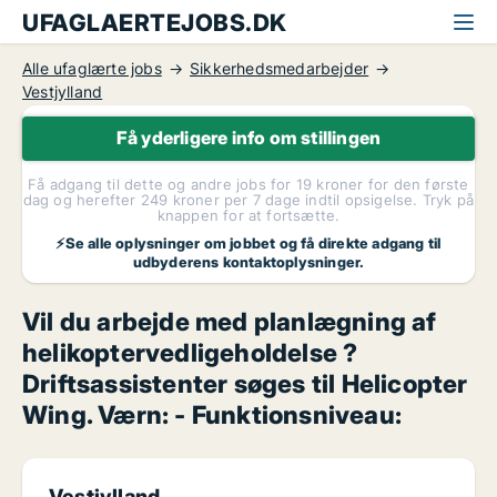
UFAGLAERTEJOBS.DK
Alle ufaglærte jobs
Sikkerhedsmedarbejder
Vestjylland
Få yderligere info om stillingen
Få adgang til dette og andre jobs for 19 kroner for den første
dag og herefter 249 kroner per 7 dage indtil opsigelse. Tryk på
knappen for at fortsætte.
⚡Se alle oplysninger om jobbet og få direkte adgang til
udbyderens kontaktoplysninger.
Vil du arbejde med planlægning af
helikoptervedligeholdelse ?
Driftsassistenter søges til Helicopter
Wing. Værn: - Funktionsniveau:
Vestjylland