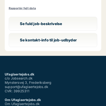
Rapportér fejl i data
Se fuld job-beskrivelse
Se kontakt-info til job-udbyder
Ufaglaertejobs.dk
c/o Jobsearch.dk
Mynstersvej 3, Frederiksberg
support@ufaglaertejobs.dk
CVR: 39925311
Om Ufaglaertejobs.dk
Om Ufaglaertejobs.dk