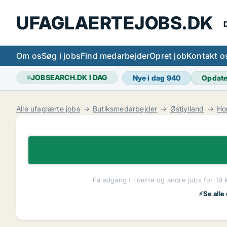
UFAGLAERTEJOBS.DK
D
Om os
Søg i jobs
Find medarbejder
Opret job
Kontakt o
JOBSEARCH.DK I DAG
Nye i dag
940
Opdat
Alle ufaglærte jobs
Butiksmedarbejder
Østjylland
Ho
Få adgang til dette og andre jobs for 19 
⚡Se alle