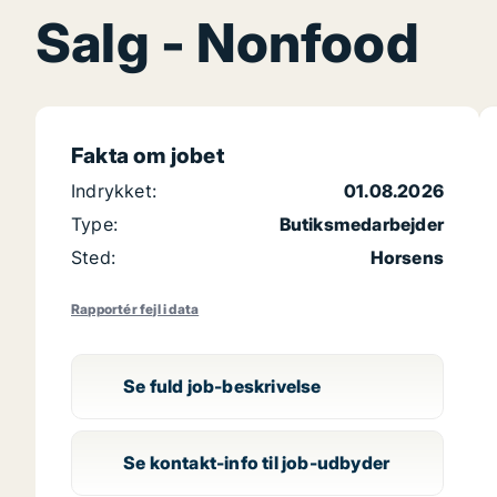
Salg - Nonfood
Fakta om jobet
Indrykket:
01.08.2026
Type:
Butiksmedarbejder
Sted:
Horsens
Rapportér fejl i data
Se fuld job-beskrivelse
Se kontakt-info til job-udbyder