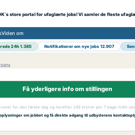
K´s store portal for ufaglærte jobs! Vi samler de fleste ufagl
s
Viden om
erede 24h
1.385
Notifikationer om nye jobs
12.907
Sen
rsens
Få yderligere info om stillingen
kroner for den første dag og herefter 249 kroner per 7 dage indtil op
 oplysninger om jobbet og få direkte adgang til udbyderens kontaktopl