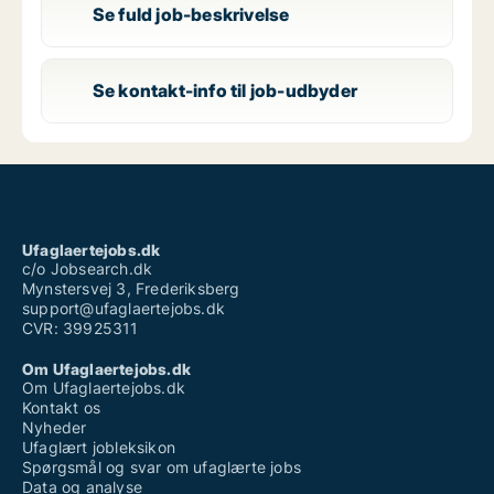
Se fuld job-beskrivelse
Se kontakt-info til job-udbyder
Ufaglaertejobs.dk
c/o Jobsearch.dk
Mynstersvej 3, Frederiksberg
support@ufaglaertejobs.dk
CVR: 39925311
Om Ufaglaertejobs.dk
Om Ufaglaertejobs.dk
Kontakt os
Nyheder
Ufaglært jobleksikon
Spørgsmål og svar om ufaglærte jobs
Data og analyse