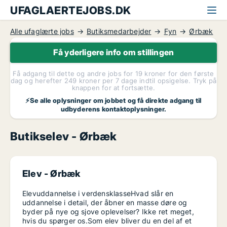
UFAGLAERTEJOBS.DK
Alle ufaglærte jobs
Butiksmedarbejder
Fyn
Ørbæk
Få yderligere info om stillingen
Få adgang til dette og andre jobs for 19 kroner for den første
dag og herefter 249 kroner per 7 dage indtil opsigelse. Tryk på
knappen for at fortsætte.
⚡Se alle oplysninger om jobbet og få direkte adgang til
udbyderens kontaktoplysninger.
Butikselev - Ørbæk
Elev -
Ørbæk
Elevuddannelse i verdensklasseHvad slår en
uddannelse i detail, der åbner en masse døre og
byder på nye og sjove oplevelser? Ikke ret meget,
hvis du spørger os.Som elev bliver du en del af et