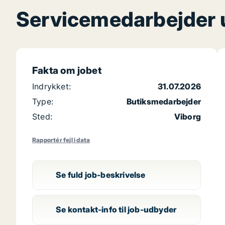
Servicemedarbejder un
Fakta om jobet
Indrykket:
31.07.2026
Type:
Butiksmedarbejder
Sted:
Viborg
Rapportér fejl i data
Se fuld job-beskrivelse
Se kontakt-info til job-udbyder