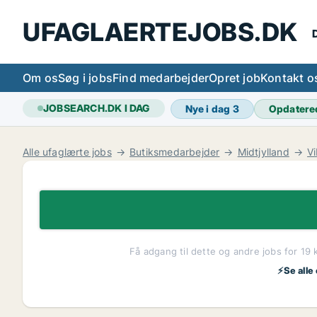
UFAGLAERTEJOBS.DK
D
Om os
Søg i jobs
Find medarbejder
Opret job
Kontakt o
JOBSEARCH.DK I DAG
Nye i dag
3
Opdatere
Alle ufaglærte jobs
Butiksmedarbejder
Midtjylland
V
Få adgang til dette og andre jobs for 19 
⚡Se alle