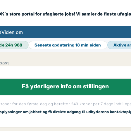
K´s store portal for ufaglærte jobs! Vi samler de fleste ufagl
s
Viden om
de 24h
988
Seneste opdatering
18 min siden
Aktive 
iborg
Få yderligere info om stillingen
kroner for den første dag og herefter 249 kroner per 7 dage indtil op
 oplysninger om jobbet og få direkte adgang til udbyderens kontaktopl