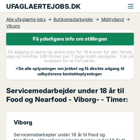
UFAGLAERTEJOBS.DK
Alle ufaglærte jobs
Butiksmedarbejder
Midtjylland
Viborg
Få yderligere info om stillingen
Få adgang til dette og andre jobs for 19 kroner for den første
dag og herefter 249 kroner per 7 dage indtil opsigelse. Tryk på
knappen for at fortsætte.
⚡Se alle oplysninger om jobbet og få direkte adgang til
udbyderens kontaktoplysninger.
Servicemedarbejder under 18 år til
Food og Nearfood - Viborg- - Timer:
Viborg
Servicemedarbejder under 18 år til Food og