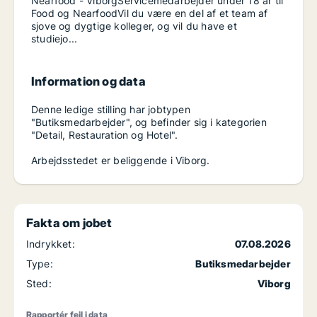
Nearfood - ViborgServicemedarbejder under 18 år til
Food og NearfoodVil du være en del af et team af
sjove og dygtige kolleger, og vil du have et
studiejo...
Information og data
Denne ledige stilling har jobtypen
"Butiksmedarbejder", og befinder sig i kategorien
"Detail, Restauration og Hotel".
Arbejdsstedet er beliggende i Viborg.
Fakta om jobet
Indrykket:
07.08.2026
Type:
Butiksmedarbejder
Sted:
Viborg
Rapportér fejl i data