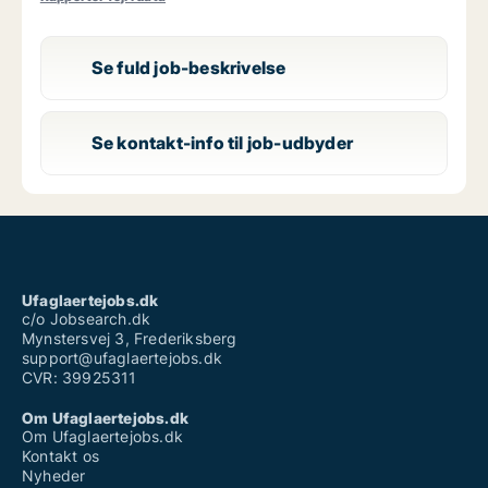
Se fuld job-beskrivelse
Se kontakt-info til job-udbyder
Ufaglaertejobs.dk
c/o Jobsearch.dk
Mynstersvej 3, Frederiksberg
support@ufaglaertejobs.dk
CVR: 39925311
Om Ufaglaertejobs.dk
Om Ufaglaertejobs.dk
Kontakt os
Nyheder