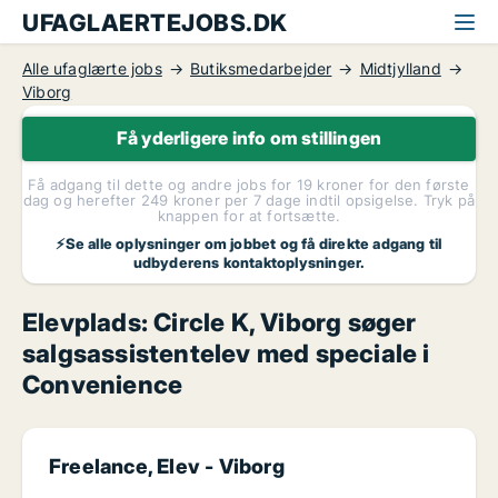
UFAGLAERTEJOBS.DK
Alle ufaglærte jobs
Butiksmedarbejder
Midtjylland
Viborg
Få yderligere info om stillingen
Få adgang til dette og andre jobs for 19 kroner for den første
dag og herefter 249 kroner per 7 dage indtil opsigelse. Tryk på
knappen for at fortsætte.
⚡Se alle oplysninger om jobbet og få direkte adgang til
udbyderens kontaktoplysninger.
Elevplads: Circle K, Viborg søger
salgsassistentelev med speciale i
Convenience
Freelance, Elev -
Viborg