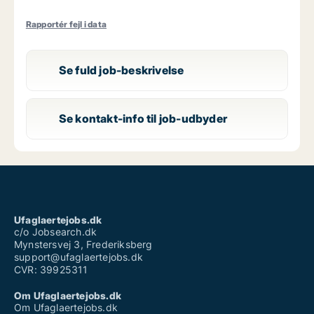
Rapportér fejl i data
Se fuld job-beskrivelse
Se kontakt-info til job-udbyder
Ufaglaertejobs.dk
c/o Jobsearch.dk
Mynstersvej 3, Frederiksberg
support@ufaglaertejobs.dk
CVR: 39925311
Om Ufaglaertejobs.dk
Om Ufaglaertejobs.dk