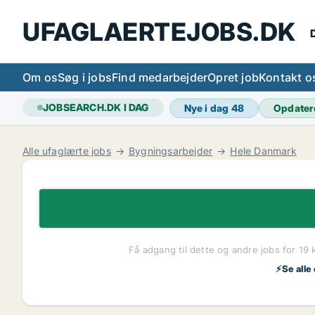
UFAGLAERTEJOBS.DK
D
Om os
Søg i jobs
Find medarbejder
Opret job
Kontakt o
JOBSEARCH.DK I DAG
Nye i dag
48
Opdater
Alle ufaglærte jobs
Bygningsarbejder
Hele Danmark
Få adgang til dette og andre jobs for 19 
⚡Se alle