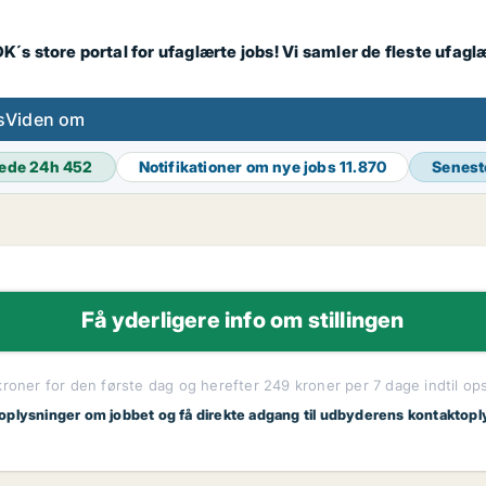
K´s store portal for ufaglærte jobs! Vi samler de fleste ufagl
s
Viden om
ede 24h
452
Notifikationer om nye jobs
11.870
Senest
Få yderligere info om stillingen
kroner for den første dag og herefter 249 kroner per 7 dage indtil op
 oplysninger om jobbet og få direkte adgang til udbyderens kontaktopl