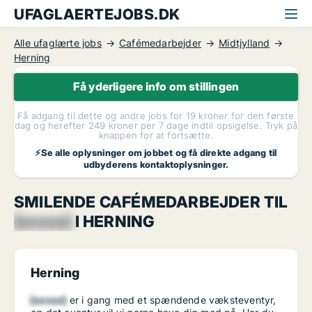
UFAGLAERTEJOBS.DK
Alle ufaglærte jobs
Cafémedarbejder
Midtjylland
Herning
Få yderligere info om stillingen
Få adgang til dette og andre jobs for 19 kroner for den første
dag og herefter 249 kroner per 7 dage indtil opsigelse. Tryk på
knappen for at fortsætte.
⚡Se alle oplysninger om jobbet og få direkte adgang til
udbyderens kontaktoplysninger.
SMILENDE CAFÉMEDARBEJDER TIL
[xxxxx]
I HERNING
Herning
[xxxxx]
er i gang med et spændende væksteventyr,