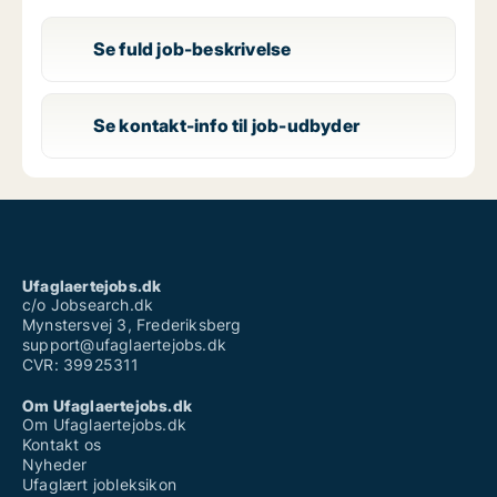
Se fuld job-beskrivelse
Se kontakt-info til job-udbyder
Ufaglaertejobs.dk
c/o Jobsearch.dk
Mynstersvej 3, Frederiksberg
support@ufaglaertejobs.dk
CVR: 39925311
Om Ufaglaertejobs.dk
Om Ufaglaertejobs.dk
Kontakt os
Nyheder
Ufaglært jobleksikon