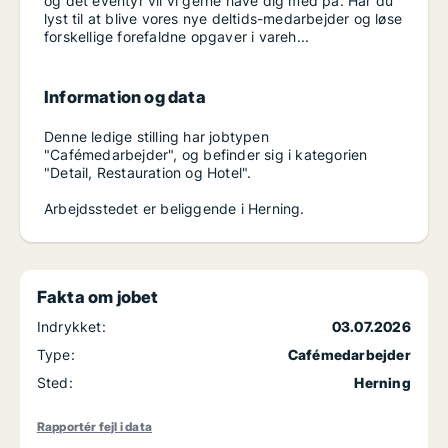
og det eventyr vil vi gerne have dig med på. Har du
lyst til at blive vores nye deltids-medarbejder og løse
forskellige forefaldne opgaver i vareh...
Information og data
Denne ledige stilling har jobtypen
"Cafémedarbejder", og befinder sig i kategorien
"Detail, Restauration og Hotel".
Arbejdsstedet er beliggende i Herning.
Fakta om jobet
Indrykket:
03.07.2026
Type:
Cafémedarbejder
Sted:
Herning
Rapportér fejl i data