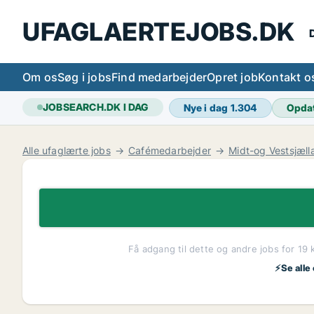
UFAGLAERTEJOBS.DK
D
Om os
Søg i jobs
Find medarbejder
Opret job
Kontakt o
JOBSEARCH.DK I DAG
Nye i dag
1.304
Opda
Alle ufaglærte jobs
Cafémedarbejder
Midt-og Vestsjæll
Få adgang til dette og andre jobs for 19 
⚡Se alle