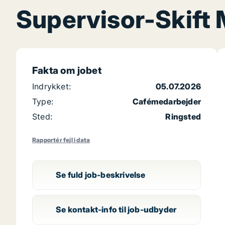
Supervisor-Skift 
Fakta om jobet
Indrykket:
05.07.2026
Type:
Cafémedarbejder
Sted:
Ringsted
Rapportér fejl i data
Se fuld job-beskrivelse
Se kontakt-info til job-udbyder