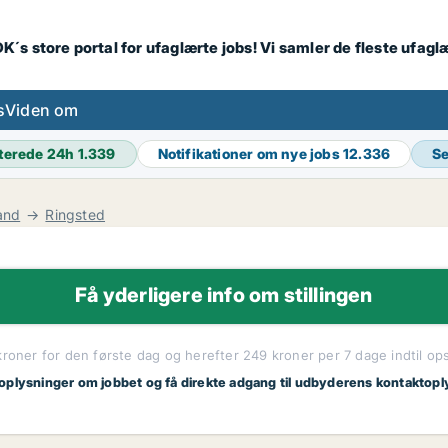
K´s store portal for ufaglærte jobs! Vi samler de fleste ufagl
s
Viden om
terede 24h
1.339
Notifikationer om nye jobs
12.336
Se
and
Ringsted
Få yderligere info om stillingen
kroner for den første dag og herefter 249 kroner per 7 dage indtil op
 oplysninger om jobbet og få direkte adgang til udbyderens kontaktopl