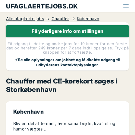
UFAGLAERTEJOBS.DK
Alle ufaglærte jobs
Chauffør
København
Få yderligere info om stillingen
Få adgang til dette og andre jobs for 19 kroner for den første
dag og herefter 249 kroner per 7 dage indtil opsigelse. Tryk på
knappen for at fortsætte.
⚡Se alle oplysninger om jobbet og få direkte adgang til
udbyderens kontaktoplysninger.
Chauffør med CE-kørekort søges i
Storkøbenhavn
København
Bliv en del af teamet, hvor samarbejde, kvalitet og
humor vægtes ...