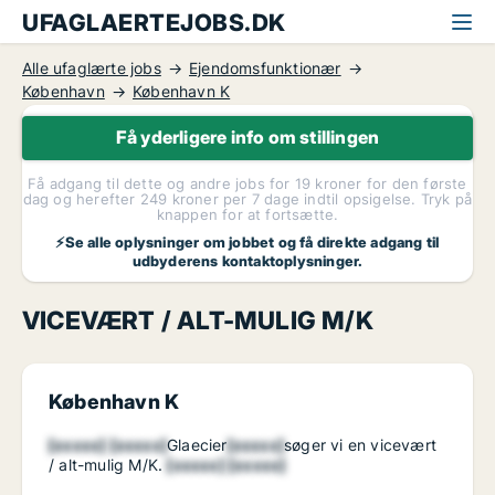
UFAGLAERTEJOBS.DK
Alle ufaglærte jobs
Ejendomsfunktionær
København
København K
Få yderligere info om stillingen
Få adgang til dette og andre jobs for 19 kroner for den første
dag og herefter 249 kroner per 7 dage indtil opsigelse. Tryk på
knappen for at fortsætte.
⚡Se alle oplysninger om jobbet og få direkte adgang til
udbyderens kontaktoplysninger.
VICEVÆRT / ALT-MULIG M/K
København K
[xxxxx]
[xxxxx]
Glaecier
[xxxxx]
søger vi en vicevært
/ alt-mulig M/K.
[xxxxx]
[xxxxx]