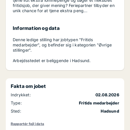
tjene lidt ekstra lommepenge og søger et fleksibelt
fritidsjob, der giver mening? Feriepartner tilbyder en
unik chance for at tjene ekstra peng...
Information og data
Denne ledige stilling har jobtypen "Fritids
medarbejder", og befinder sig i kategorien "Øvrige
stillinger".
Arbejdsstedet er beliggende i Hadsund.
Fakta om jobet
Indrykket:
02.08.2026
Type:
Fritids medarbejder
Sted:
Hadsund
Rapportér fejl i data