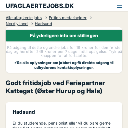
UFAGLAERTEJOBS.DK
Alle ufaglærte jobs
Fritids medarbejder
Nordjylland
Hadsund
Få yderligere info om stillingen
Få adgang til dette og andre jobs for 19 kroner for den første
dag og herefter 249 kroner per 7 dage indtil opsigelse. Tryk på
knappen for at fortsætte.
⚡Se alle oplysninger om jobbet og få direkte adgang til
udbyderens kontaktoplysninger.
Godt fritidsjob ved Feriepartner
Kattegat (Øster Hurup og Hals)
Hadsund
Er du studerende, pensionist eller vil du bare gerne