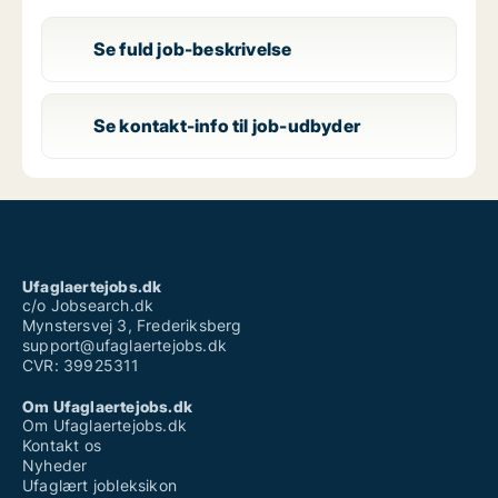
Se fuld job-beskrivelse
Se kontakt-info til job-udbyder
Ufaglaertejobs.dk
c/o Jobsearch.dk
Mynstersvej 3, Frederiksberg
support@ufaglaertejobs.dk
CVR: 39925311
Om Ufaglaertejobs.dk
Om Ufaglaertejobs.dk
Kontakt os
Nyheder
Ufaglært jobleksikon