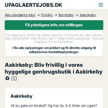
UFAGLAERTEJOBS.DK
Alle ufaglærte jobs
Frivillig
Bornholm
Aakirkeby
Få yderligere info om stillingen
Få adgang til dette og andre jobs for 19 kroner for den første
dag og herefter 249 kroner per 7 dage indtil opsigelse. Tryk på
knappen for at fortsætte.
⚡Se alle oplysninger om jobbet og få direkte adgang til
udbyderens kontaktoplysninger.
Aakirkeby: Bliv frivillig i vores
hyggelige genbrugsbutik i Aakirkeby
♻️ 🙋‍♀️
Aakirkeby
Vil du gøre en forskel? Og har du 3-4 timer om ugen?