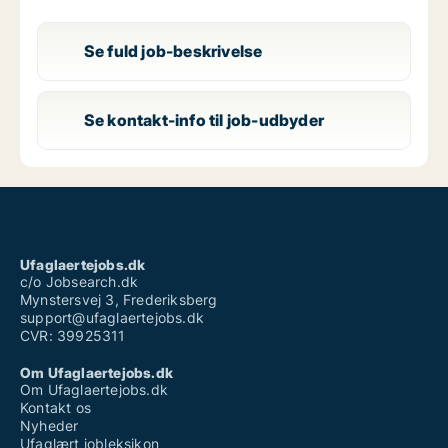
Se fuld job-beskrivelse
Se kontakt-info til job-udbyder
Ufaglaertejobs.dk
c/o Jobsearch.dk
Mynstersvej 3, Frederiksberg
support@ufaglaertejobs.dk
CVR: 39925311
Om Ufaglaertejobs.dk
Om Ufaglaertejobs.dk
Kontakt os
Nyheder
Ufaglært jobleksikon