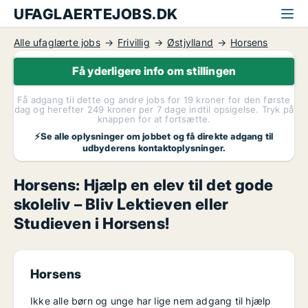
UFAGLAERTEJOBS.DK
Alle ufaglærte jobs
Frivillig
Østjylland
Horsens
Få yderligere info om stillingen
Få adgang til dette og andre jobs for 19 kroner for den første
dag og herefter 249 kroner per 7 dage indtil opsigelse. Tryk på
knappen for at fortsætte.
⚡Se alle oplysninger om jobbet og få direkte adgang til
udbyderens kontaktoplysninger.
Horsens: Hjælp en elev til det gode
skoleliv – Bliv Lektieven eller
Studieven i Horsens!
Horsens
Ikke alle børn og unge har lige nem adgang til hjælp