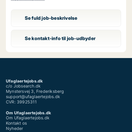
Se fuld job-beskrivelse
Se kontakt-info til job-udbyder
Ufaglaertejobs.dk
c/o Jobsearch.dk
Mynstersvej 3, Frederiksberg
support@ufaglaertejobs.dk
CVR: 39925311
Om Ufaglaertejobs.dk
Om Ufaglaertejobs.dk
Kontakt os
Nyheder