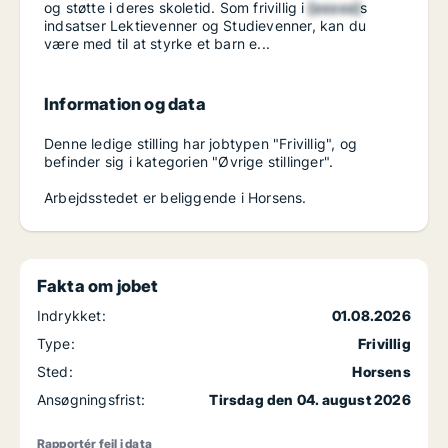
og støtte i deres skoletid. Som frivillig i
[xxxxx]
s
indsatser Lektievenner og Studievenner, kan du
være med til at styrke et barn e...
Information og data
Denne ledige stilling har jobtypen "Frivillig", og
befinder sig i kategorien "Øvrige stillinger".
Arbejdsstedet er beliggende i Horsens.
Fakta om jobet
Indrykket:
01.08.2026
Type:
Frivillig
Sted:
Horsens
Ansøgningsfrist:
Tirsdag den 04. august 2026
Rapportér fejl i data