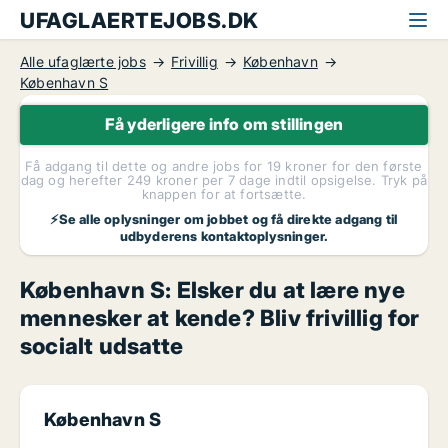
UFAGLAERTEJOBS.DK
Alle ufaglærte jobs
Frivillig
København
København S
Få yderligere info om stillingen
Få adgang til dette og andre jobs for 19 kroner for den første
dag og herefter 249 kroner per 7 dage indtil opsigelse. Tryk på
knappen for at fortsætte.
⚡Se alle oplysninger om jobbet og få direkte adgang til
udbyderens kontaktoplysninger.
København S: Elsker du at lære nye
mennesker at kende? Bliv frivillig for
socialt udsatte
København S