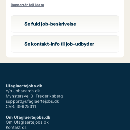
Rapportér fejl i data
Se fuld job-beskrivelse
Se kontakt-info til job-udbyder
Ufaglaertejobs.dk
c/o Jobsearch.dk
Mynstersvej 3, Frederiksberg
support@ufaglaertejobs.dk
CVR: 39925311
Om Ufaglaertejobs.dk
Om Ufaglaertejobs.dk
Kontakt os