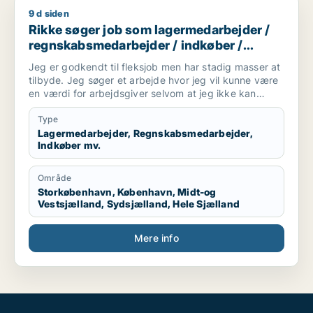
9 d siden
Rikke søger job som lagermedarbejder / regnskabsmedarbejde
Rikke søger job som lagermedarbejder /
regnskabsmedarbejder / indkøber /
receptionist / maskintekniker
Jeg er godkendt til fleksjob men har stadig masser at
tilbyde. Jeg søger et arbejde hvor jeg vil kunne være
en værdi for arbejdsgiver selvom at jeg ikke kan
arbejde i en fuldtidsstilling. Jeg er ikke bleg for at
prøve noget nyt og søger derfor ikke kun inde for en
Type
bestemt branche
Lagermedarbejder, Regnskabsmedarbejder,
Indkøber mv.
Område
Storkøbenhavn, København, Midt-og
Vestsjælland, Sydsjælland, Hele Sjælland
Mere info