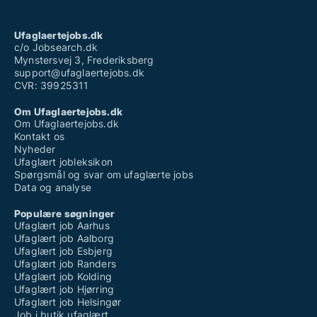
Ufaglaertejobs.dk
c/o Jobsearch.dk
Mynstersvej 3, Frederiksberg
support@ufaglaertejobs.dk
CVR: 39925311
Om Ufaglaertejobs.dk
Om Ufaglaertejobs.dk
Kontakt os
Nyheder
Ufaglært jobleksikon
Spørgsmål og svar om ufaglærte jobs
Data og analyse
Populære søgninger
Ufaglært job Aarhus
Ufaglært job Aalborg
Ufaglært job Esbjerg
Ufaglært job Randers
Ufaglært job Kolding
Ufaglært job Hjørring
Ufaglært job Helsingør
Job i butik ufaglært