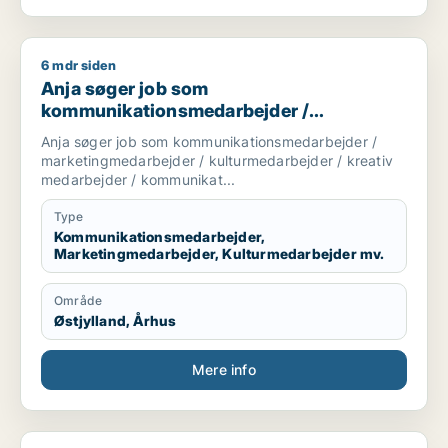
6 mdr siden
Anja søger job som kommunikationsmedarbejder / marketing
Anja søger job som
kommunikationsmedarbejder /
marketingmedarbejder /
Anja søger job som kommunikationsmedarbejder /
kulturmedarbejder / kreativ medarbejder /
marketingmedarbejder / kulturmedarbejder / kreativ
kommunikationschef
medarbejder / kommunikat...
Type
Kommunikationsmedarbejder,
Marketingmedarbejder, Kulturmedarbejder mv.
Område
Østjylland, Århus
Mere info