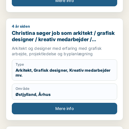
Mere info
4 år siden
Christina søger job som arkitekt / grafisk designer / kreativ
Christina søger job som arkitekt / grafisk
designer / kreativ medarbejder /
projektleder / teknisk designer
Arkitekt og designer med erfaring med grafisk
arbejde, projektledelse og byplanlægning
Type
Arkitekt, Grafisk designer, Kreativ medarbejder
mv.
Område
Østjylland, Århus
Mere info