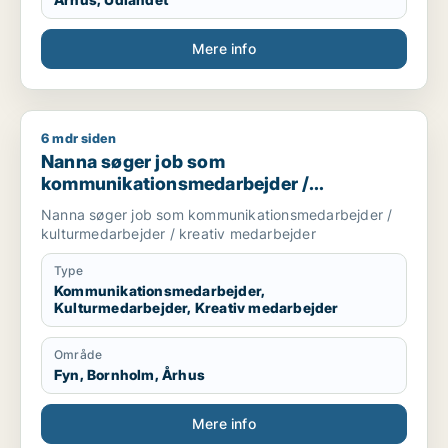
Mere info
6 mdr siden
Nanna søger job som kommunikationsmedarbejder / kulturme
Nanna søger job som
kommunikationsmedarbejder /
kulturmedarbejder / kreativ medarbejder
Nanna søger job som kommunikationsmedarbejder /
kulturmedarbejder / kreativ medarbejder
Type
Kommunikationsmedarbejder,
Kulturmedarbejder, Kreativ medarbejder
Område
Fyn, Bornholm, Århus
Mere info