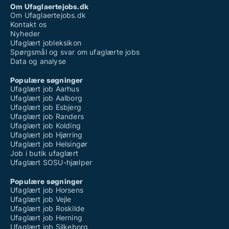
Om Ufaglaertejobs.dk
Om Ufaglaertejobs.dk
Kontakt os
Nyheder
Ufaglært jobleksikon
Spørgsmål og svar om ufaglærte jobs
Data og analyse
Populære søgninger
Ufaglært job Aarhus
Ufaglært job Aalborg
Ufaglært job Esbjerg
Ufaglært job Randers
Ufaglært job Kolding
Ufaglært job Hjørring
Ufaglært job Helsingør
Job i butik ufaglært
Ufaglært SOSU-hjælper
Populære søgninger
Ufaglært job Horsens
Ufaglært job Vejle
Ufaglært job Roskilde
Ufaglært job Herning
Ufaglært job Silkeborg