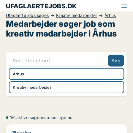
UFAGLAERTEJOBS.DK
Ufaglærte jobs søges
Kreativ medarbejder
Århus
Medarbejder søger job som
kreativ medarbejder i Århus
Søg
Århus
Kreativ medarbejder
16 aktive søgeannoncer lige nu
16 d siden
Nanna søger job som grafisk designer / kommunikationsmed