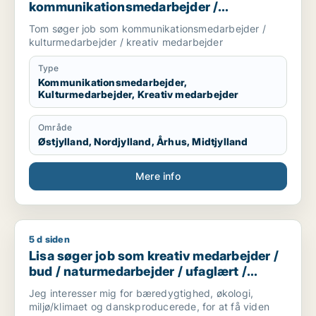
kommunikationsmedarbejder /
kulturmedarbejder / kreativ medarbejder
Tom søger job som kommunikationsmedarbejder /
kulturmedarbejder / kreativ medarbejder
Type
Kommunikationsmedarbejder,
Kulturmedarbejder, Kreativ medarbejder
Område
Østjylland, Nordjylland, Århus, Midtjylland
Mere info
5 d siden
Lisa søger job som kreativ medarbejder / bud / naturmedarbe
Lisa søger job som kreativ medarbejder /
bud / naturmedarbejder / ufaglært /
gartner
Jeg interesser mig for bæredygtighed, økologi,
miljø/klimaet og danskproducerede, for at få viden