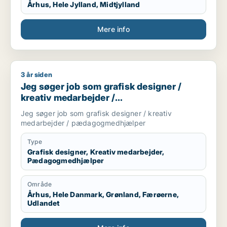
Århus, Hele Jylland, Midtjylland
Mere info
3 år siden
Jeg søger job som grafisk designer / kreativ medarbejder
Jeg søger job som grafisk designer /
kreativ medarbejder /
pædagogmedhjælper
Jeg søger job som grafisk designer / kreativ
medarbejder / pædagogmedhjælper
Type
Grafisk designer, Kreativ medarbejder,
Pædagogmedhjælper
Område
Århus, Hele Danmark, Grønland, Færøerne,
Udlandet