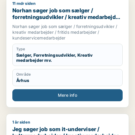
11 mdr siden
Norhan søger job som sælger / forretningsudvikler / kreati
Norhan søger job som sælger /
forretningsudvikler / kreativ medarbejder
/ fritids medarbejder /
Norhan søger job som sælger / forretningsudvikler /
kundeservicemedarbejder
kreativ medarbejder / fritids medarbejder /
kundeservicemedarbejder
Type
Sælger, Forretningsudvikler, Kreativ
medarbejder mv.
Område
Århus
Mere info
1 år siden
Jeg søger job som it-underviser / kulturmedarbejder / kreat
Jeg søger job som it-underviser /