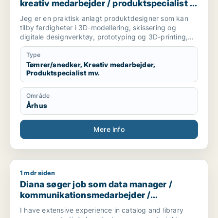
kreativ medarbejder / produktspecialist /
maler / naturmedarbejder
Jeg er en praktisk anlagt produktdesigner som kan
tilby ferdigheter i 3D-modellering, skissering og
digitale designverktøy, prototyping og 3D-printing,
samt trearbeid og bygging. Jeg er godt vant til å
jobbe gjennom hele prosessen, fra idé og
Type
konseptutvikling til ferdig produkt. Jeg trives best når
Tømrer/snedker, Kreativ medarbejder,
Produktspecialist mv.
jeg får skape noe med hendene.
Jeg søker stillinger innen produktdesign,
møbelsnekring og verkstedbasert arbeid, og har god
Område
sans for presisjon, måltaking og det å bygge ting fra
Århus
bunnen. Jeg flytter til Aarhus og er tilgjengelig fra
august.
Mere info
1 mdr siden
Diana søger job som data manager / kommunikationsmedarbej
Diana søger job som data manager /
kommunikationsmedarbejder /
kulturmedarbejder / kreativ medarbejder /
I have extensive experience in catalog and library
produktspecialist