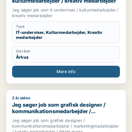
kulturmedarbejder / kreativ medarbejder
Jeg søger job som it-underviser / kulturmedarbejder /
kreativ medarbejder
Type
IT-underviser, Kulturmedarbejder, Kreativ
medarbejder
Område
Århus
Mere info
2 år siden
Jeg søger job som grafisk designer / kommunikationsmedarb
Jeg søger job som grafisk designer /
kommunikationsmedarbejder /
marketingmedarbejder / kreativ
Jeg søger job som grafisk designer /
medarbejder / fritids medarbejder
kommunikationsmedarbejder / marketingmedarbejder
/ kreativ medarbejder / fritids meda...