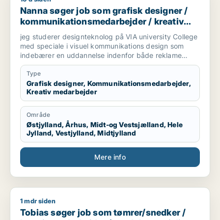
Nanna søger job som grafisk designer /
kommunikationsmedarbejder / kreativ
medarbejder
jeg studerer designteknolog på VIA university College
med speciale i visuel kommunikations design som
indebærer en uddannelse indenfor både reklame
branchen og grafisk design. Vi arbejder med
magasiner, kampagner, plakater, styling til billeder,
Type
mode og livsstil, trends og markedsføring. jeg søger
Grafisk designer, Kommunikationsmedarbejder,
Kreativ medarbejder
praktikplads indefor grafisk design, kampagner,
reklamer, SoMe, magasiner, reklame bureau, mode
brands, livsstil brands, stylist og generelt alt der har
Område
med visuel kommunikation at gøre.
Østjylland, Århus, Midt-og Vestsjælland, Hele
Jylland, Vestjylland, Midtjylland
Mere info
1 mdr siden
Tobias søger job som tømrer/snedker / kreativ medarbejder /
Tobias søger job som tømrer/snedker /