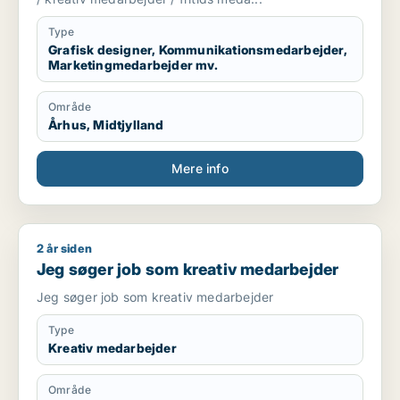
Type
Grafisk designer, Kommunikationsmedarbejder,
Marketingmedarbejder mv.
Område
Århus, Midtjylland
Mere info
2 år siden
Jeg søger job som kreativ medarbejder
Jeg søger job som kreativ medarbejder
Jeg søger job som kreativ medarbejder
Type
Kreativ medarbejder
Område