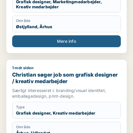
Grafisk designer, Marketingmedarbejder,
Kreativ medarbejder
Område
Østjylland, Århus
Mere info
1 mdr siden
Christian søger job som grafisk designer / kreativ medarbej
Christian søger job som grafisk designer
/ kreativ medarbejder
Særligt interesseret i: branding/visuel identitet,
emballagedesign, print-design.
Type
Grafisk designer, Kreativ medarbejder
Område
Århus, Udlandet