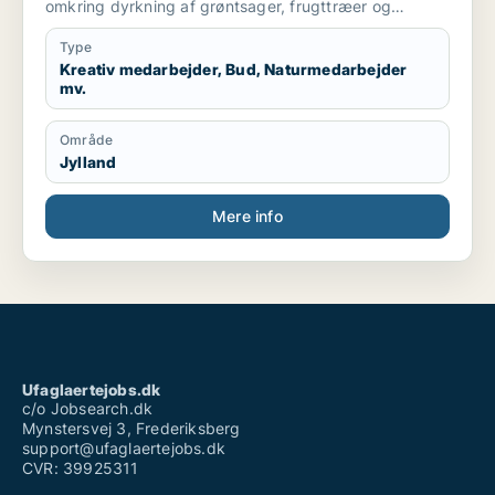
omkring dyrkning af grøntsager, frugttræer og
frilandsgartneri og parat til at flytte for en mulig
praktikplads.
Type
Jeg er mødestabil, pligtopfyldende, fleksibel og
Kreativ medarbejder, Bud, Naturmedarbejder
mv.
hjælpsom. Jeg er ikke bange for at give en hånd
ekstra.
Område
Jylland
Mere info
Ufaglaertejobs.dk
c/o Jobsearch.dk
Mynstersvej 3, Frederiksberg
support@ufaglaertejobs.dk
CVR: 39925311