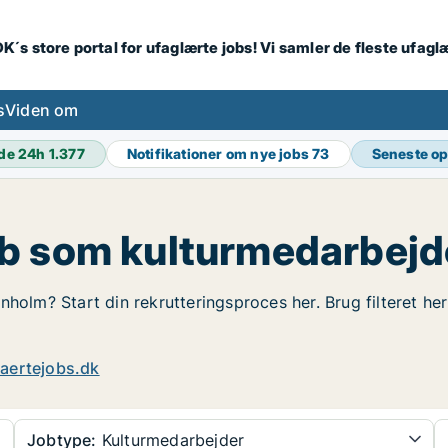
K´s store portal for ufaglærte jobs! Vi samler de fleste ufagl
s
Viden om
de 24h
1.377
Notifikationer om nye jobs
73
Seneste o
ob som kulturmedarbejd
nholm? Start din rekrutteringsproces her. Brug filteret he
aertejobs.dk
Jobtype:
Kulturmedarbejder