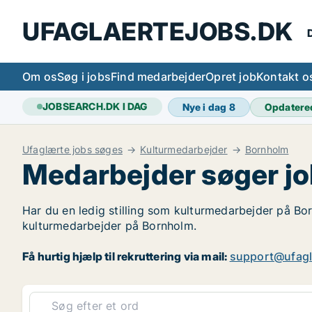
UFAGLAERTEJOBS.DK
D
Om os
Søg i jobs
Find medarbejder
Opret job
Kontakt o
JOBSEARCH.DK I DAG
Nye i dag
8
Opdatere
Ufaglærte jobs søges
Kulturmedarbejder
Bornholm
Medarbejder søger j
Har du en ledig stilling som kulturmedarbejder på Bor
kulturmedarbejder på Bornholm.
Få hurtig hjælp til rekruttering via mail:
support@ufagl