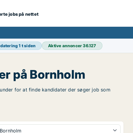
ærte jobs på nettet
pdatering
1 t siden
Aktive annoncer
36.127
er på Bornholm
runder for at finde kandidater der søger job som
Bornholm