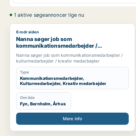
1 aktive søgeannoncer lige nu
6 mdr siden
Nanna søger job som kommunikationsmedarbejder /
Nanna søger job som
kommunikationsmedarbejder /
kulturmedarbejder / kreativ medarbejder
Nanna søger job som kommunikationsmedarbejder /
kulturmedarbejder / kreativ medarbejder
Type
Kommunikationsmedarbejder,
Kulturmedarbejder, Kreativ medarbejder
Område
Fyn, Bornholm, Århus
Mere info