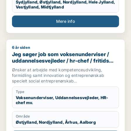
Sydjylland, Østjylland, Nordjylland, Hele Jylland,
Vestjylland, Midtjylland
Mere info
6 år siden
Jeg søger job som voksenunderviser / uddannelsesvejleder / 
Jeg søger job som voksenunderviser /
uddannelsesvejleder / hr-chef / fritids
medarbejder / karriererådgiver
Ønsker at arbejde med kompetenceudvikling,
formidling samt innovation og entreprenørskab
specielt social entreprenørskab
Desuden undervisning på voksensuddannelser
Type
Voksenunderviser, Uddannelsesvejleder, HR-
chef mv.
Område
Østjylland, Nordjylland, Århus, Aalborg