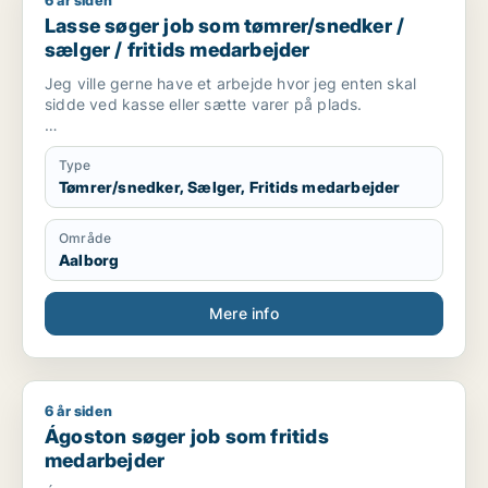
6 år siden
Lasse søger job som tømrer/snedker / sælger / fritids medar
Lasse søger job som tømrer/snedker /
sælger / fritids medarbejder
Jeg ville gerne have et arbejde hvor jeg enten skal
sidde ved kasse eller sætte varer på plads.
Jeg er 17 år i gang med at tage en tømrer
uddannelse, spiller fodbold 2 gange om ugen.
Type
Tømrer/snedker, Sælger, Fritids medarbejder
Område
Aalborg
Mere info
6 år siden
Ágoston søger job som fritids medarbejder
Ágoston søger job som fritids
medarbejder