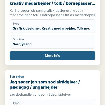
kreativ medarbejder / tolk / børnepasser /
fritids medarbejder
Karina søger job som grafisk designer / kreativ
medarbejder / tolk / børnepasser / fritids medarbejder
Type
Grafisk designer, Kreativ medarbejder, Tolk mv.
Område
Nordjylland
Mere info
3 år siden
Jeg søger job som socialrådgiver / pædagog / ungarbejder
Jeg søger job som socialrådgiver /
pædagog / ungarbejder
sagsbehandler, ungeområdet, rådgiver
Type