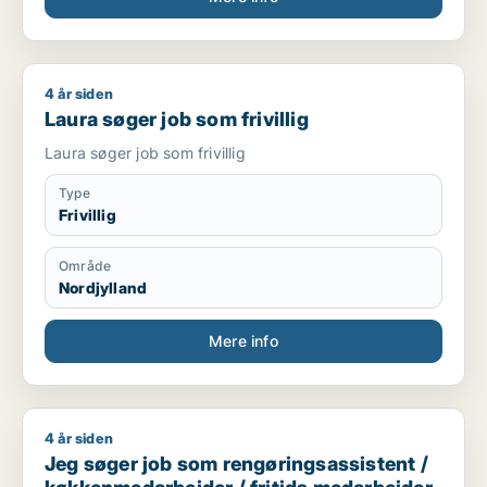
4 år siden
Laura søger job som frivillig
Laura søger job som frivillig
Laura søger job som frivillig
Type
Frivillig
Område
Nordjylland
Mere info
4 år siden
Jeg søger job som rengøringsassistent / køkkenmedarbejder 
Jeg søger job som rengøringsassistent /