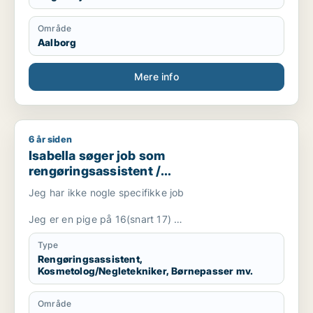
Område
Aalborg
Mere info
6 år siden
Isabella søger job som rengøringsassistent / kosmetolog/negle
Isabella søger job som
rengøringsassistent /
kosmetolog/negletekniker / børnepasser
Jeg har ikke nogle specifikke job
/ frivillig / fritids medarbejder
Jeg er en pige på 16(snart 17)
Går på en efterskole indtil sommer
Jeg er hjemme i nogle weekender
Type
Er glad, venlig og hjælpsom
Rengøringsassistent,
Kosmetolog/Negletekniker, Børnepasser mv.
Område