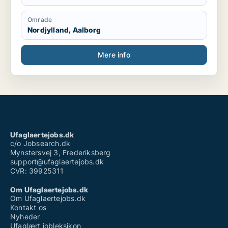
Område
Nordjylland, Aalborg
Mere info
Ufaglaertejobs.dk
c/o Jobsearch.dk
Mynstersvej 3, Frederiksberg
support@ufaglaertejobs.dk
CVR: 39925311
Om Ufaglaertejobs.dk
Om Ufaglaertejobs.dk
Kontakt os
Nyheder
Ufaglært jobleksikon