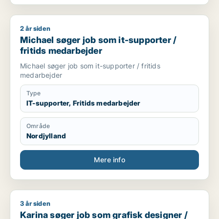
2 år siden
Michael søger job som it-supporter / fritids medarbejder
Michael søger job som it-supporter /
fritids medarbejder
Michael søger job som it-supporter / fritids
medarbejder
Type
IT-supporter, Fritids medarbejder
Område
Nordjylland
Mere info
3 år siden
Karina søger job som grafisk designer / kreativ medarbejder 
Karina søger job som grafisk designer /