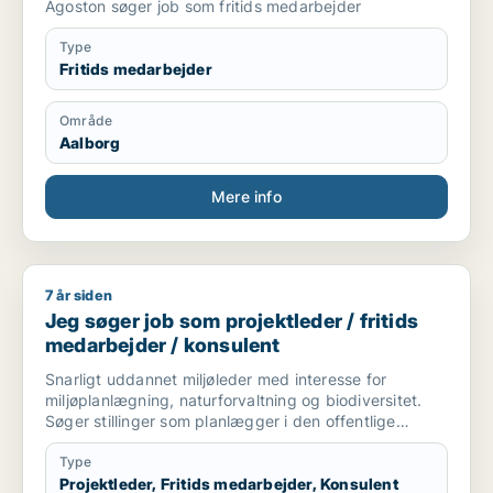
Ágoston søger job som fritids medarbejder
Type
Fritids medarbejder
Område
Aalborg
Mere info
7 år siden
Jeg søger job som projektleder / fritids medarbejder / konsu
Jeg søger job som projektleder / fritids
medarbejder / konsulent
Snarligt uddannet miljøleder med interesse for
miljøplanlægning, naturforvaltning og biodiversitet.
Søger stillinger som planlægger i den offentlige
forvaltning eller konsulent i private virksomheder.
Type
Projektleder, Fritids medarbejder, Konsulent