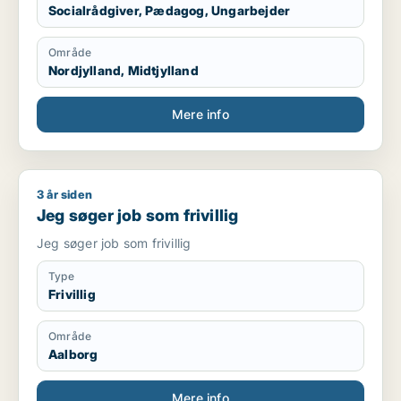
Socialrådgiver, Pædagog, Ungarbejder
Område
Nordjylland, Midtjylland
Mere info
3 år siden
Jeg søger job som frivillig
Jeg søger job som frivillig
Jeg søger job som frivillig
Type
Frivillig
Område
Aalborg
Mere info