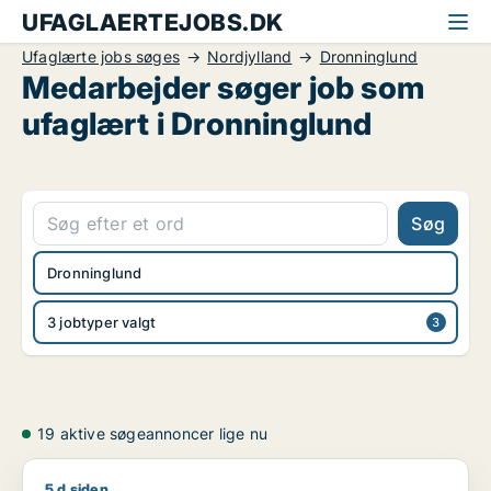
UFAGLAERTEJOBS.DK
Ufaglærte jobs søges
Nordjylland
Dronninglund
Medarbejder søger job som
ufaglært i Dronninglund
Søg
Dronninglund
3 jobtyper valgt
19 aktive søgeannoncer lige nu
5 d siden
Jeg søger job som ungarbejder