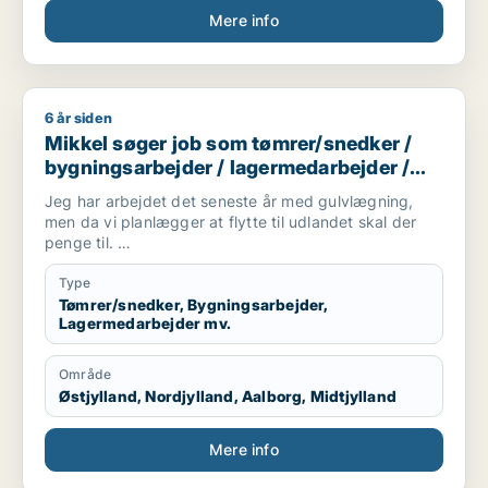
Mere info
6 år siden
Mikkel søger job som tømrer/snedker / bygningsarbejder / la
Mikkel søger job som tømrer/snedker /
bygningsarbejder / lagermedarbejder /
fritids medarbejder / ufaglært
Jeg har arbejdet det seneste år med gulvlægning,
men da vi planlægger at flytte til udlandet skal der
penge til.
Derfor søger jeg deltid/fuldtid indtil det hele er på
Type
plads.
Tømrer/snedker, Bygningsarbejder,
Lagermedarbejder mv.
Område
Østjylland, Nordjylland, Aalborg, Midtjylland
Mere info