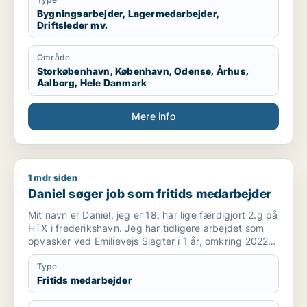
Bygningsarbejder, Lagermedarbejder,
Driftsleder mv.
Område
Storkøbenhavn, København, Odense, Århus,
Aalborg, Hele Danmark
Mere info
1 mdr siden
Daniel søger job som fritids medarbejder
Daniel søger job som fritids medarbejder
Mit navn er Daniel, jeg er 18, har lige færdigjort 2.g på
HTX i frederikshavn. Jeg har tidligere arbejdet som
opvasker ved Emilievejs Slagter i 1 år, omkring 2022
til 2023. Før det arbejdede jeg som reklame og avis
omdeler.
Type
Fritids medarbejder