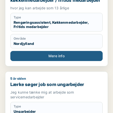
køkkenmedarbejder / fritids medarbejder
hvor jeg kan arbejde som 13 årlige
Type
Rengøringsassistent, Køkkenmedarbejder,
Fritids medarbejder
Område
Nordjylland
Mere info
5 år siden
Lærke søger job som ungarbejder
Lærke søger job som ungarbejder
Jeg kunne tænke mig at arbejde som
servicemedarbejder
Type
Ungarbejder