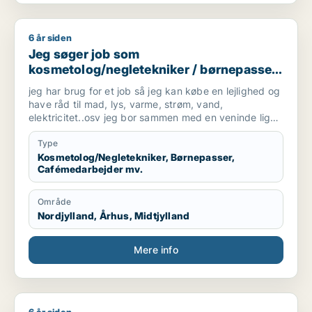
6 år siden
Jeg søger job som kosmetolog/negletekniker / børnepasser /
Jeg søger job som
kosmetolog/negletekniker / børnepasser
/ cafémedarbejder / blomsterhandler /
jeg har brug for et job så jeg kan købe en lejlighed og
fritids medarbejder
have råd til mad, lys, varme, strøm, vand,
elektricitet..osv jeg bor sammen med en veninde lige
nu men hun skal bo med sin kæreste.
Type
Kosmetolog/Negletekniker, Børnepasser,
Cafémedarbejder mv.
Område
Nordjylland, Århus, Midtjylland
Mere info