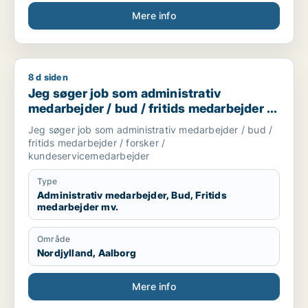
Mere info
8 d siden
Jeg søger job som administrativ medarbejder / bud / fritid
Jeg søger job som administrativ
medarbejder / bud / fritids medarbejder /
forsker / kundeservicemedarbejder
Jeg søger job som administrativ medarbejder / bud /
fritids medarbejder / forsker /
kundeservicemedarbejder
Type
Administrativ medarbejder, Bud, Fritids
medarbejder mv.
Område
Nordjylland, Aalborg
Mere info