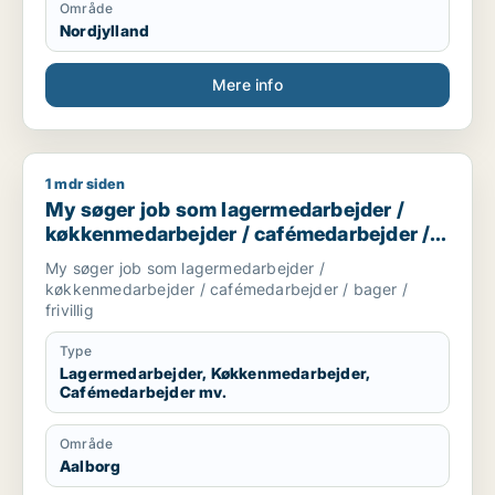
Område
Nordjylland
Mere info
1 mdr siden
My søger job som lagermedarbejder / køkkenmedarbejder / ca
My søger job som lagermedarbejder /
køkkenmedarbejder / cafémedarbejder /
bager / frivillig
My søger job som lagermedarbejder /
køkkenmedarbejder / cafémedarbejder / bager /
frivillig
Type
Lagermedarbejder, Køkkenmedarbejder,
Cafémedarbejder mv.
Område
Aalborg