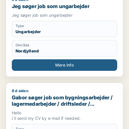
Jeg søger job som ungarbejder
Jeg søger job som ungarbejder
Type
Ungarbejder
Område
Nordjylland
Mere info
8 d siden
Gabor søger job som bygningsarbejder / lagermedarbejder / d
Gabor søger job som bygningsarbejder /
lagermedarbejder / driftsleder /
ungarbejder / ufaglært
Hello
I ll send my CV by e-mail if needed.
Type