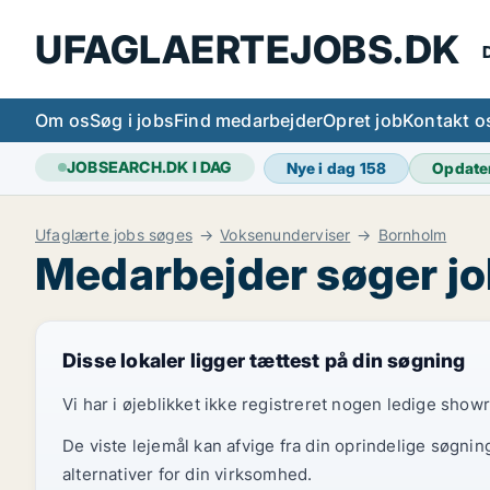
UFAGLAERTEJOBS.DK
D
Om os
Søg i jobs
Find medarbejder
Opret job
Kontakt o
JOBSEARCH.DK I DAG
Nye i dag
158
Opdate
Ufaglærte jobs søges
Voksenunderviser
Bornholm
Medarbejder søger j
Disse lokaler ligger tættest på din søgning
Vi har i øjeblikket ikke registreret nogen ledige show
De viste lejemål kan afvige fra din oprindelige søgnin
alternativer for din virksomhed.