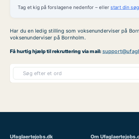
Tag et kig på forslagene nedenfor – eller
start din søg
Har du en ledig stilling som voksenunderviser på Born
voksenunderviser på Bornholm.
Få hurtig hjælp til rekruttering via mail:
support@ufagl
Ufaglaertejobs.dk
Om Ufaglaertejobs.