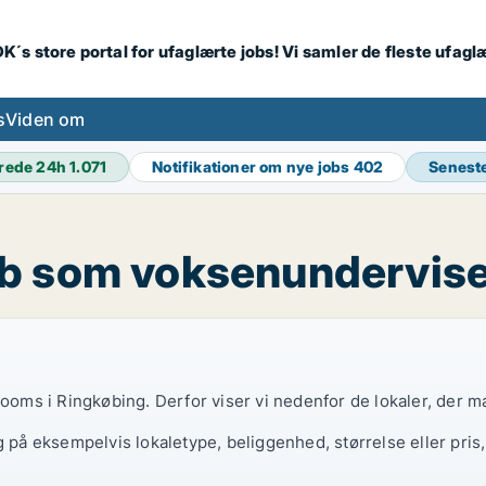
K´s store portal for ufaglærte jobs! Vi samler de fleste ufagl
s
Viden om
rede 24h
1.071
Notifikationer om nye jobs
402
Senest
ob som voksenundervise
rooms i Ringkøbing. Derfor viser vi nedenfor de lokaler, der m
g på eksempelvis lokaletype, beliggenhed, størrelse eller pris