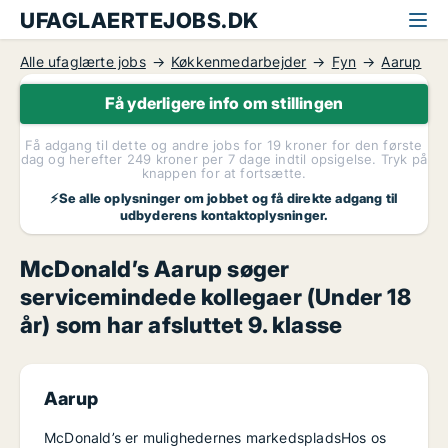
UFAGLAERTEJOBS.DK
Alle ufaglærte jobs
Køkkenmedarbejder
Fyn
Aarup
Få yderligere info om stillingen
Få adgang til dette og andre jobs for 19 kroner for den første
dag og herefter 249 kroner per 7 dage indtil opsigelse. Tryk på
knappen for at fortsætte.
⚡Se alle oplysninger om jobbet og få direkte adgang til
udbyderens kontaktoplysninger.
McDonald’s Aarup søger
servicemindede kollegaer (Under 18
år) som har afsluttet 9. klasse
Aarup
McDonald’s er mulighedernes markedspladsHos os