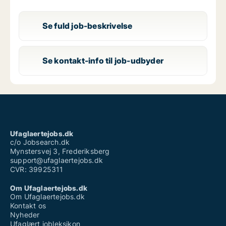
Se fuld job-beskrivelse
Se kontakt-info til job-udbyder
Ufaglaertejobs.dk
c/o Jobsearch.dk
Mynstersvej 3, Frederiksberg
support@ufaglaertejobs.dk
CVR: 39925311
Om Ufaglaertejobs.dk
Om Ufaglaertejobs.dk
Kontakt os
Nyheder
Ufaglært jobleksikon