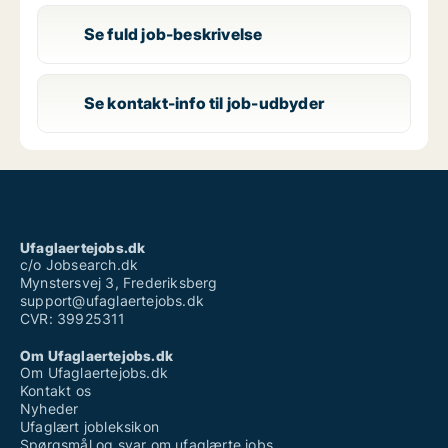
Se fuld job-beskrivelse
Se kontakt-info til job-udbyder
Ufaglaertejobs.dk
c/o Jobsearch.dk
Mynstersvej 3, Frederiksberg
support@ufaglaertejobs.dk
CVR: 39925311
Om Ufaglaertejobs.dk
Om Ufaglaertejobs.dk
Kontakt os
Nyheder
Ufaglært jobleksikon
Spørgsmål og svar om ufaglærte jobs