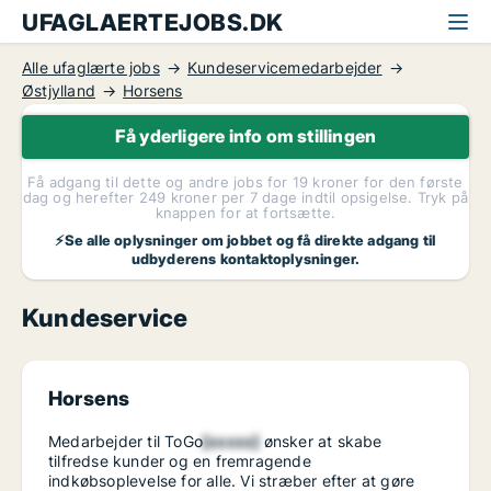
UFAGLAERTEJOBS.DK
Alle ufaglærte jobs
Kundeservicemedarbejder
Østjylland
Horsens
Få yderligere info om stillingen
Få adgang til dette og andre jobs for 19 kroner for den første
dag og herefter 249 kroner per 7 dage indtil opsigelse. Tryk på
knappen for at fortsætte.
⚡Se alle oplysninger om jobbet og få direkte adgang til
udbyderens kontaktoplysninger.
Kundeservice
Horsens
Medarbejder til ToGo
[xxxxx]
ønsker at skabe
tilfredse kunder og en fremragende
indkøbsoplevelse for alle. Vi stræber efter at gøre