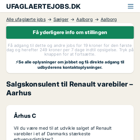
UFAGLAERTEJOBS.DK
Alle ufaglærte jobs
Sælger
Aalborg
Aalborg
Få yderligere info om stillingen
Få adgang til dette og andre jobs for 19 kroner for den første
dag og herefter 249 kroner per 7 dage indtil opsigelse. Tryk på
knappen for at fortsætte.
⚡Se alle oplysninger om jobbet og få direkte adgang til
udbyderens kontaktoplysninger.
Salgskonsulent til Renault varebiler –
Aarhus
Århus C
Vil du være med til at udvikle salget af Renault
varebiler i et af Danmarks stærkeste
erhvervsdistrikter?