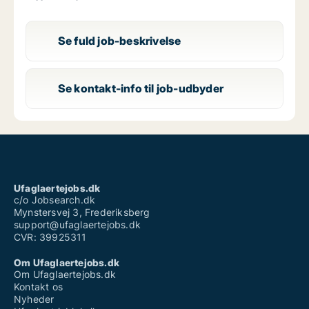
Se fuld job-beskrivelse
Se kontakt-info til job-udbyder
Ufaglaertejobs.dk
c/o Jobsearch.dk
Mynstersvej 3, Frederiksberg
support@ufaglaertejobs.dk
CVR: 39925311
Om Ufaglaertejobs.dk
Om Ufaglaertejobs.dk
Kontakt os
Nyheder