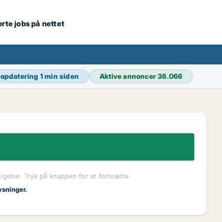
ærte jobs på nettet
 opdatering
1 min siden
Aktive annoncer
36.066
sigelse. Tryk på knappen for at fortsætte.
ysninger.