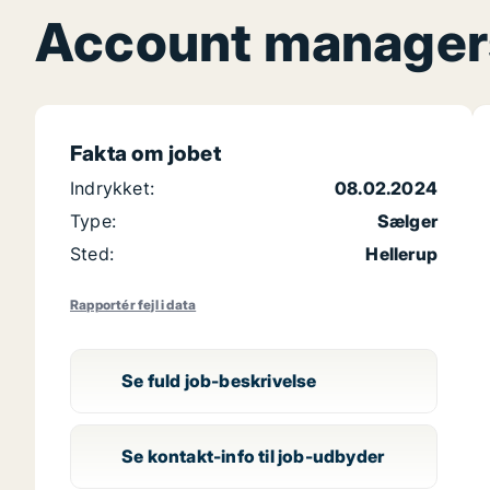
Account manager
Fakta om jobet
Indrykket:
08.02.2024
Type:
Sælger
Sted:
Hellerup
Rapportér fejl i data
Se fuld job-beskrivelse
Se kontakt-info til job-udbyder