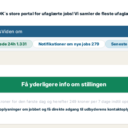
K´s store portal for ufaglærte jobs! Vi samler de fleste ufagl
s
Viden om
ede 24h
1.331
Notifikationer om nye jobs
279
Seneste
Få yderligere info om stillingen
kroner for den første dag og herefter 249 kroner per 7 dage indtil op
 oplysninger om jobbet og få direkte adgang til udbyderens kontaktopl