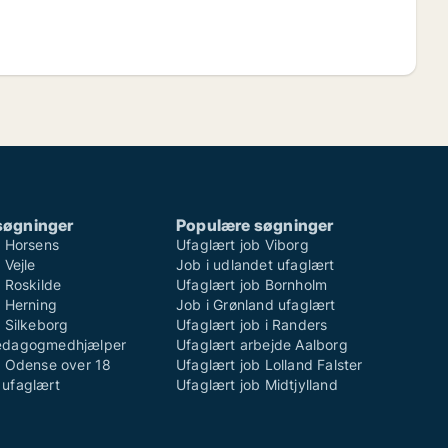
søgninger
Populære søgninger
b Horsens
Ufaglært job Viborg
 Vejle
Job i udlandet ufaglært
 Roskilde
Ufaglært job Bornholm
b Herning
Job i Grønland ufaglært
 Silkeborg
Ufaglært job i Randers
ædagogmedhjælper
Ufaglært arbejde Aalborg
b Odense over 18
Ufaglært job Lolland Falster
ufaglært
Ufaglært job Midtjylland