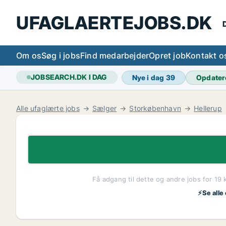
UFAGLAERTEJOBS.DK
D
Om os
Søg i jobs
Find medarbejder
Opret job
Kontakt o
JOBSEARCH.DK I DAG
Nye i dag
39
Opdater
Alle ufaglærte jobs
Sælger
Storkøbenhavn
Hellerup
Få adgang til dette og andre jobs for 19 
⚡Se alle