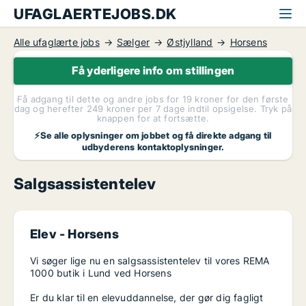
UFAGLAERTEJOBS.DK
Alle ufaglærte jobs
Sælger
Østjylland
Horsens
Få yderligere info om stillingen
Få adgang til dette og andre jobs for 19 kroner for den første
dag og herefter 249 kroner per 7 dage indtil opsigelse. Tryk på
knappen for at fortsætte.
⚡Se alle oplysninger om jobbet og få direkte adgang til
udbyderens kontaktoplysninger.
Salgsassistentelev
Elev -
Horsens
Vi søger lige nu en salgsassistentelev til vores REMA
1000 butik i Lund ved Horsens
Er du klar til en elevuddannelse, der gør dig fagligt