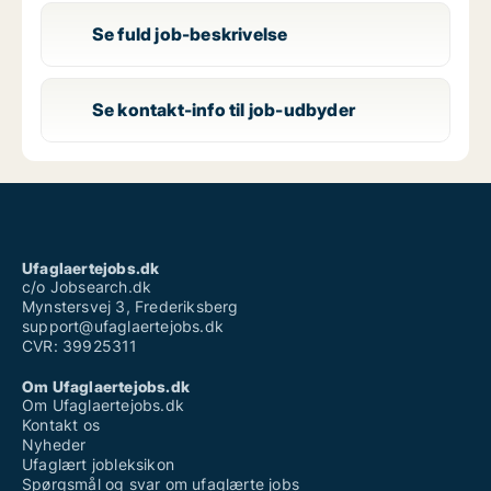
Se fuld job-beskrivelse
Se kontakt-info til job-udbyder
Ufaglaertejobs.dk
c/o Jobsearch.dk
Mynstersvej 3, Frederiksberg
support@ufaglaertejobs.dk
CVR: 39925311
Om Ufaglaertejobs.dk
Om Ufaglaertejobs.dk
Kontakt os
Nyheder
Ufaglært jobleksikon
Spørgsmål og svar om ufaglærte jobs