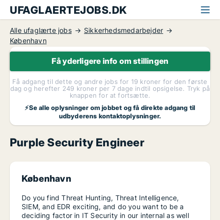
UFAGLAERTEJOBS.DK
Alle ufaglærte jobs
Sikkerhedsmedarbejder
København
Få yderligere info om stillingen
Få adgang til dette og andre jobs for 19 kroner for den første
dag og herefter 249 kroner per 7 dage indtil opsigelse. Tryk på
knappen for at fortsætte.
⚡Se alle oplysninger om jobbet og få direkte adgang til
udbyderens kontaktoplysninger.
Purple Security Engineer
København
Do you find Threat Hunting, Threat Intelligence,
SIEM, and EDR exciting, and do you want to be a
deciding factor in IT Security in our internal as well