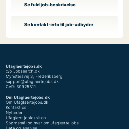
Se fuld job-beskrivelse
Se kontakt-info til job-udbyder
Ufaglaertejobs.dk
c/o Jobsearch.dk
Mynstersvej 3, Frederiksberg
support@ufaglaertejobs.dk
CVR: 39925311
Om Ufaglaertejobs.dk
Om Ufaglaertejobs.dk
Kontakt os
Nyheder
Ufaglært jobleksikon
Spørgsmål og svar om ufaglærte jobs
Data og analyse