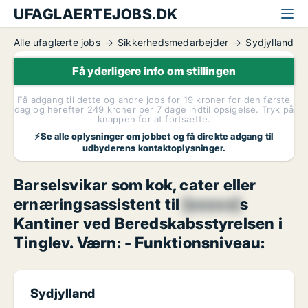
UFAGLAERTEJOBS.DK
Alle ufaglærte jobs
Sikkerhedsmedarbejder
Sydjylland
Få yderligere info om stillingen
Få adgang til dette og andre jobs for 19 kroner for den første
dag og herefter 249 kroner per 7 dage indtil opsigelse. Tryk på
knappen for at fortsætte.
⚡Se alle oplysninger om jobbet og få direkte adgang til
udbyderens kontaktoplysninger.
Barselsvikar som kok, cater eller
ernæringsassistent til
[xxxxx]
s
Kantiner ved Beredskabsstyrelsen i
Tinglev. Værn: - Funktionsniveau:
Sydjylland