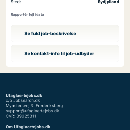
Sted:
Sydjylland
Rapportér fejl i data
Se fuld job-beskrivelse
Se kontakt-info til job-udbyder
Ufaglaertejobs.dk
c/o Jobsearch.dk
Mynstersvej 3, Frederiksberg
support@ufaglaertejobs.dk
CVR: 39925311
Om Ufaglaertejobs.dk