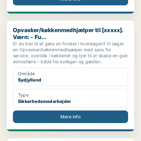
Opvasker/køkkenmedhjælper til [xxxxx]. Værn: - Fu...
Opvasker/køkkenmedhjælper til [xxxxx].
Værn: - Fu...
Er du klar til at gøre en forskel i hverdagen? Vi søger
en Opvasker/køkkenmedhjælper med sans for
service, overblik i køkkenet og lyst til at skabe en god
atmosfære – både for kolleger og gæster..
Område
Sydjylland
Type
Sikkerhedsmedarbejder
Mere info
Korporal til det logistiske området ved Hjemmeværn...