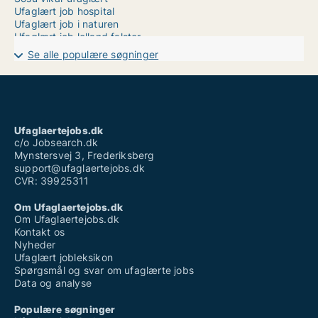
Ufaglært job hospital
Ufaglært job i naturen
Ufaglært job lolland falster
Ufaglært job middelfart
Se alle populære søgninger
Ufaglært job nyborg
Ufaglært job ringsted
Ufaglært job syddanmark
Ufaglært kontorarbejde
Ufaglært plejehjem løn 2022
Ufaglært sosu
Ufaglaertejobs.dk
Ufaglært tagdækker løn
c/o Jobsearch.dk
Mynstersvej 3, Frederiksberg
support@ufaglaertejobs.dk
CVR: 39925311
Om Ufaglaertejobs.dk
Om Ufaglaertejobs.dk
Kontakt os
Nyheder
Ufaglært jobleksikon
Spørgsmål og svar om ufaglærte jobs
Data og analyse
Populære søgninger