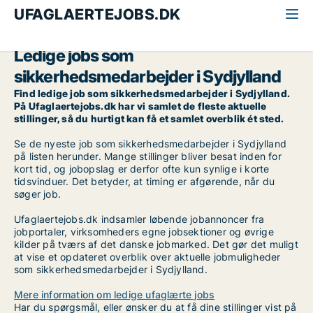
UFAGLAERTEJOBS.DK
Alle ufaglærte jobs
Sikkerhedsmedarbejder
Sydjylland
Ledige jobs som
sikkerhedsmedarbejder i Sydjylland
Find ledige job som sikkerhedsmedarbejder i Sydjylland.
På Ufaglaertejobs.dk har vi samlet de fleste aktuelle
stillinger, så du hurtigt kan få et samlet overblik ét sted.
Se de nyeste job som sikkerhedsmedarbejder i Sydjylland
på listen herunder. Mange stillinger bliver besat inden for
kort tid, og jobopslag er derfor ofte kun synlige i korte
tidsvinduer. Det betyder, at timing er afgørende, når du
søger job.
Ufaglaertejobs.dk indsamler løbende jobannoncer fra
jobportaler, virksomheders egne jobsektioner og øvrige
kilder på tværs af det danske jobmarked. Det gør det muligt
at vise et opdateret overblik over aktuelle jobmuligheder
som sikkerhedsmedarbejder i Sydjylland.
Mere information om ledige ufaglærte jobs
Har du spørgsmål, eller ønsker du at få dine stillinger vist på