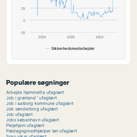
25
0
-25
2024
2025
2026
Sikkerhedsmedarbejder
Populære søgninger
Arbejde hjemmefra ufaglært
Job i grønland ' ufaglært
Job i aalborg kommune ufaglært
Job sønderborg ufaglært
Job ufaglært
Jobs københavn ufaglært
Plejehjem ufaglært
Pædagogmedhjælper løn ufaglært
Sosu vikar ufaglært