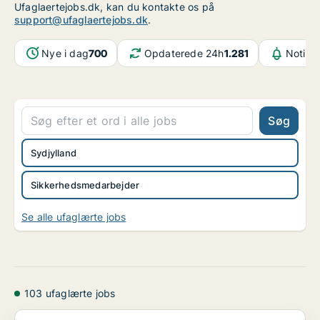
Ufaglaertejobs.dk, kan du kontakte os på
support@ufaglaertejobs.dk
.
Nye i dag
700
Opdaterede 24h
1.281
Notifik
Søg
Sydjylland
Sikkerhedsmedarbejder
Se alle ufaglærte jobs
103 ufaglærte jobs
Senior Engineer - Automation & OT Security