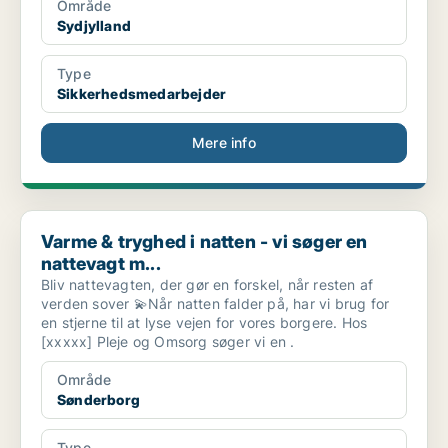
Område
Sydjylland
Type
Sikkerhedsmedarbejder
Mere info
Varme & tryghed i natten - vi søger en nattevagt m...
Varme & tryghed i natten - vi søger en
nattevagt m...
Bliv nattevagten, der gør en forskel, når resten af
verden sover 💫Når natten falder på, har vi brug for
en stjerne til at lyse vejen for vores borgere. Hos
[xxxxx] Pleje og Omsorg søger vi en .
Område
Sønderborg
Type