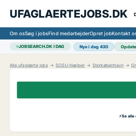
UFAGLAERTEJOBS.DK
D
Om os
Søg i jobs
Find medarbejder
Opret job
Kontakt o
JOBSEARCH.DK I DAG
Nye i dag
430
Opdat
Alle ufaglærte jobs
SOSU-hjælper
Storkøbenhavn
G
⚡Se alle