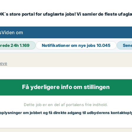
K´s store portal for ufaglærte jobs! Vi samler de fleste ufagl
s
Viden om
erede 24h
1.169
Notifikationer om nye jobs
10.045
Sene
reve
Få yderligere info om stillingen
Dette job er en del af portalens frie indhold.
 oplysninger om jobbet og få direkte adgang til udbyderens kontaktopl