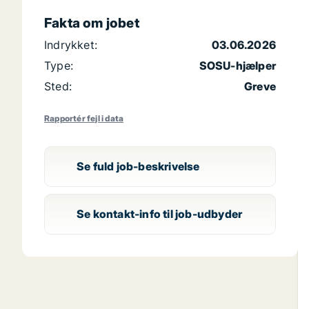
Fakta om jobet
Indrykket:
03.06.2026
Type:
SOSU-hjælper
Sted:
Greve
Rapportér fejl i data
Se fuld job-beskrivelse
Se kontakt-info til job-udbyder