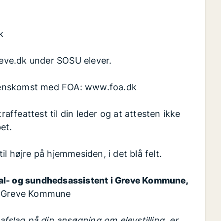
k
eve.dk under SOSU elever.
renskomst med FOA: www.foa.dk
raffeattest til din leder og at attesten ikke
et.
til højre på hjemmesiden, i det blå felt.
ial- og sundhedsassistent i Greve Kommune,
| Greve Kommune
afslag på din ansøgning om elevstilling, er