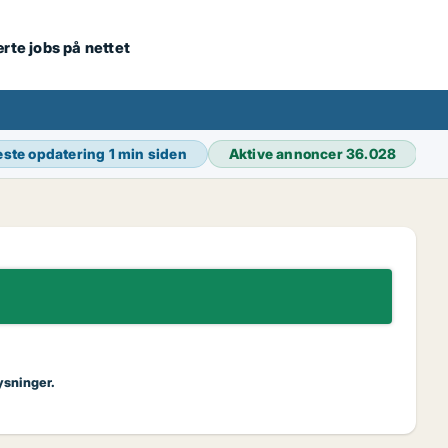
ærte jobs på nettet
ste opdatering
1 min siden
Aktive annoncer
36.028
ysninger.