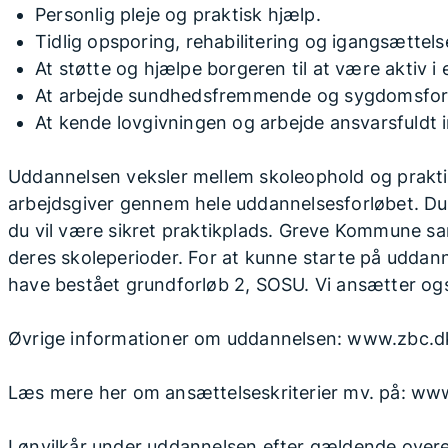
Personlig pleje og praktisk hjælp.
Tidlig opsporing, rehabilitering og igangsættelse
At støtte og hjælpe borgeren til at være aktiv i e
At arbejde sundhedsfremmende og sygdomsfo
At kende lovgivningen og arbejde ansvarsfuldt 
Uddannelsen veksler mellem skoleophold og prakt
arbejdsgiver gennem hele uddannelsesforløbet. Du 
du vil være sikret praktikplads. Greve Kommune s
deres skoleperioder. For at kunne starte på uddann
have bestået grundforløb 2, SOSU. Vi ansætter ogs
Øvrige informationer om uddannelsen: www.zbc.d
Læs mere her om ansættelseskriterier mv. på: ww
Lønvilkår under uddannelsen efter gældende ove