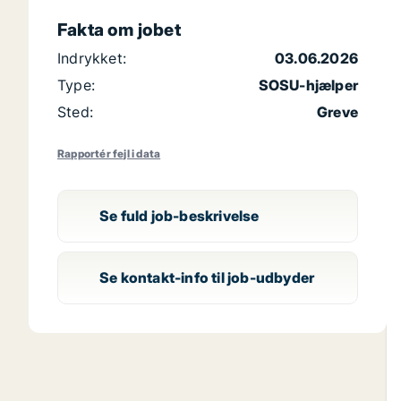
Fakta om jobet
Indrykket:
03.06.2026
Type:
SOSU-hjælper
Sted:
Greve
Rapportér fejl i data
Se fuld job-beskrivelse
Se kontakt-info til job-udbyder