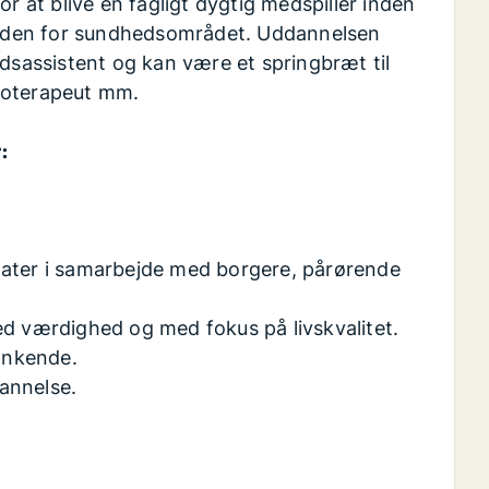
at blive en fagligt dygtig medspiller inden
 inden for sundhedsområdet. Uddannelsen
edsassistent og kan være et springbræt til
goterapeut mm.
:
ltater i samarbejde med borgere, pårørende
d værdighed og med fokus på livskvalitet.
ænkende.
dannelse.