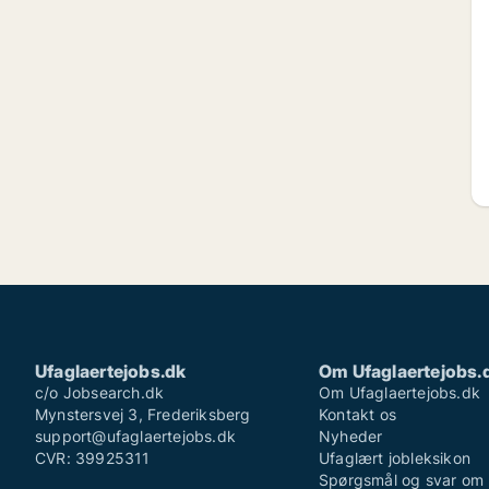
Ufaglaertejobs.dk
Om Ufaglaertejobs.
c/o Jobsearch.dk
Om Ufaglaertejobs.dk
Mynstersvej 3, Frederiksberg
Kontakt os
support@ufaglaertejobs.dk
Nyheder
CVR: 39925311
Ufaglært jobleksikon
Spørgsmål og svar om 