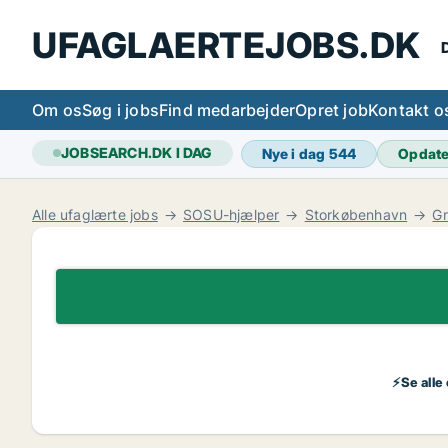
UFAGLAERTEJOBS.DK
D
Om os
Søg i jobs
Find medarbejder
Opret job
Kontakt o
JOBSEARCH.DK I DAG
Nye i dag
544
Opdat
Alle ufaglærte jobs
SOSU-hjælper
Storkøbenhavn
G
⚡Se alle