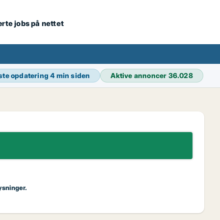
ærte jobs på nettet
ste opdatering
4 min siden
Aktive annoncer
36.028
ysninger.