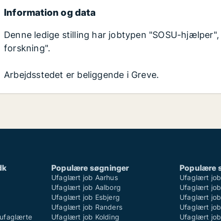
Information og data
Denne ledige stilling har jobtypen "SOSU-hjælper",
forskning".
Arbejdsstedet er beliggende i Greve.
dk
Populære søgninger
Populære 
Ufaglært job Aarhus
Ufaglært jo
Ufaglært job Aalborg
Ufaglært job
Ufaglært job Esbjerg
Ufaglært job
Ufaglært job Randers
Ufaglært jo
ufaglærte
Ufaglært job Kolding
Ufaglært job