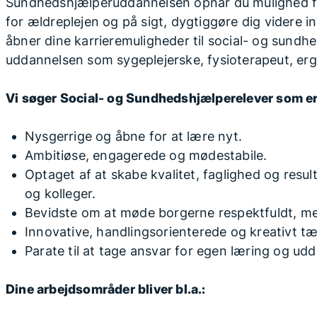
Sundhedshjælperuddannelsen opnår du mulighed for 
for ældreplejen og på sigt, dygtiggøre dig videre
åbner dine karrieremuligheder til social- og sundh
uddannelsen som sygeplejerske, fysioterapeut, er
Vi søger Social- og Sundhedshjælperelever som er
Nysgerrige og åbne for at lære nyt.
Ambitiøse, engagerede og mødestabile.
Optaget af at skabe kvalitet, faglighed og resu
og kolleger.
Bevidste om at møde borgerne respektfuldt, me
Innovative, handlingsorienterede og kreativt t
Parate til at tage ansvar for egen læring og ud
Dine arbejdsområder bliver bl.a.: