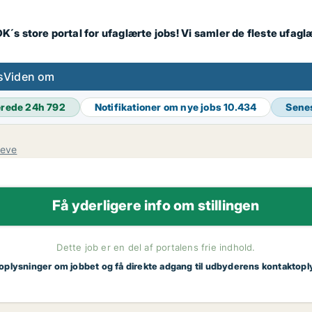
K´s store portal for ufaglærte jobs! Vi samler de fleste ufagl
s
Viden om
erede 24h
792
Notifikationer om nye jobs
10.434
Sene
reve
Få yderligere info om stillingen
Dette job er en del af portalens frie indhold.
 oplysninger om jobbet og få direkte adgang til udbyderens kontaktopl