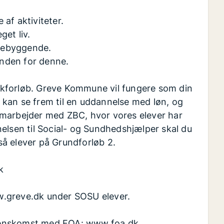
 af aktiviteter.
get liv.
rebyggende.
inden for denne.
ikforløb. Greve Kommune vil fungere som din
kan se frem til en uddannelse med løn, og
amarbejder med ZBC, hvor vores elever har
elsen til Social- og Sundhedshjælper skal du
å elever på Grundforløb 2.
k
w.greve.dk under SOSU elever.
renskomst med FOA: www.foa.dk