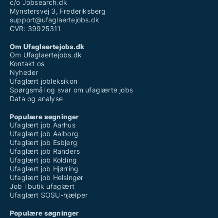
c/o Jobsearch.dk
Mynstersvej 3, Frederiksberg
support@ufaglaertejobs.dk
CVR: 39925311
Om Ufaglaertejobs.dk
Om Ufaglaertejobs.dk
Kontakt os
Nyheder
Ufaglært jobleksikon
Spørgsmål og svar om ufaglærte jobs
Data og analyse
Populære søgninger
Ufaglært job Aarhus
Ufaglært job Aalborg
Ufaglært job Esbjerg
Ufaglært job Randers
Ufaglært job Kolding
Ufaglært job Hjørring
Ufaglært job Helsingør
Job i butik ufaglært
Ufaglært SOSU-hjælper
Populære søgninger