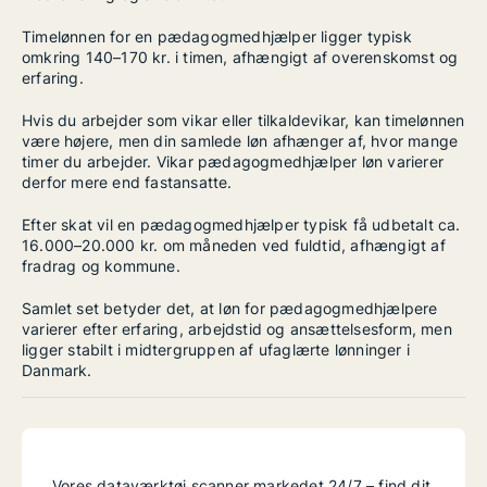
Timelønnen for en pædagogmedhjælper ligger typisk
omkring 140–170 kr. i timen, afhængigt af overenskomst og
erfaring.
Hvis du arbejder som vikar eller tilkaldevikar, kan timelønnen
være højere, men din samlede løn afhænger af, hvor mange
timer du arbejder. Vikar pædagogmedhjælper løn varierer
derfor mere end fastansatte.
Efter skat vil en pædagogmedhjælper typisk få udbetalt ca.
16.000–20.000 kr. om måneden ved fuldtid, afhængigt af
fradrag og kommune.
Samlet set betyder det, at løn for pædagogmedhjælpere
varierer efter erfaring, arbejdstid og ansættelsesform, men
ligger stabilt i midtergruppen af ufaglærte lønninger i
Danmark.
Vores dataværktøj scanner markedet 24/7 – find dit