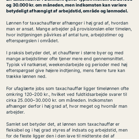
og 30.000 kr. om måneden, men indkomsten kan variere
betydeligt afhængigt af arbejdstid, område og lønmodel.
Lønnen for taxachauffører afhænger i høj grad af, hvordan
man er ansat. Mange arbejder på provisionsløn eller timeløn,
hvor indtjeningen påvirkes af antal ture, arbejdstimer og
efterspørgslen i området.
I praksis betyder det, at chauffører i større byer og med
mange arbejdstimer ofte tjener mere end gennemsnittet.
Typisk vil natkørsel, weekendarbejde og perioder med høj
efterspørgsel give højere indtjening, mens færre ture kan
trække lønnen ned.
For ufaglærte jobs som taxachauffør ligger timelønnen ofte
omkring 120–200 kr., hvilket ved fuldtidsarbejde svarer til
cirka 25.000–30.000 kr. om måneden. Indkomsten
afhænger derfor i høj grad af, hvor meget og hvornår man
arbejder.
Samlet set betyder det, at lønnen som taxachauffør er
fleksibel og i høj grad styres af indsats og arbejdstid, men
for de fleste ligger den i den lave til midterste del af