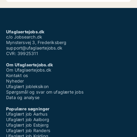
Ufaglaertejobs.dk
c/o Jobsearch.dk
Mynstersvej 3, Frederiksberg
support@ufaglaertejobs.dk
CVR: 39925311
Om Ufaglaertejobs.dk
Om Ufaglaertejobs.dk
Kontakt os
Nyheder
Ufaglært jobleksikon
Spørgsmål og svar om ufaglærte jobs
Data og analyse
Populære søgninger
Ufaglært job Aarhus
Ufaglært job Aalborg
Ufaglært job Esbjerg
Ufaglært job Randers
Ufaglært job Kolding