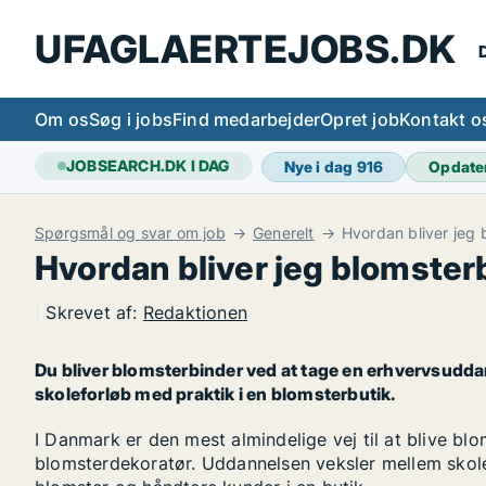
UFAGLAERTEJOBS.DK
D
Om os
Søg i jobs
Find medarbejder
Opret job
Kontakt o
JOBSEARCH.DK I DAG
Nye i dag
916
Opdate
Spørgsmål og svar om job
Generelt
Hvordan bliver jeg 
Hvordan bliver jeg blomster
|
Skrevet af:
Redaktionen
Du bliver blomsterbinder ved at tage en erhvervsudd
skoleforløb med praktik i en blomsterbutik.
I Danmark er den mest almindelige vej til at blive b
blomsterdekoratør. Uddannelsen veksler mellem skole