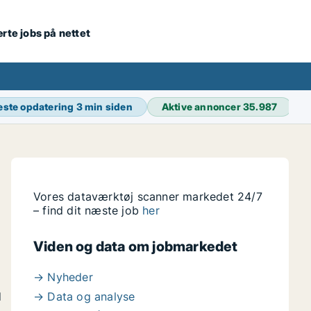
ærte jobs på nettet
este opdatering
3 min siden
Aktive annoncer
35.987
Vores dataværktøj scanner markedet 24/7
– find dit næste job
her
Viden og data om jobmarkedet
→ Nyheder
d
→ Data og analyse