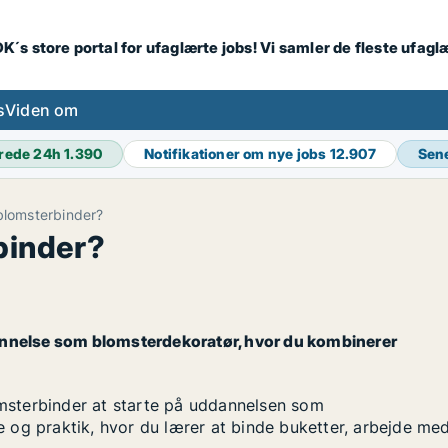
K´s store portal for ufaglærte jobs! Vi samler de fleste ufagl
s
Viden om
rede 24h
1.390
Notifikationer om nye jobs
12.907
Sen
blomsterbinder?
binder?
annelse som blomsterdekoratør, hvor du kombinerer
lomsterbinder at starte på uddannelsen som
 og praktik, hvor du lærer at binde buketter, arbejde me