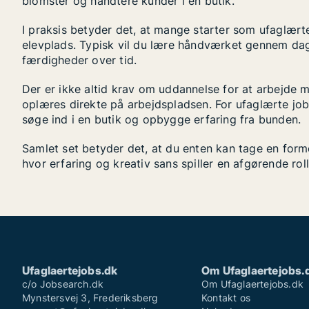
blomster og håndtere kunder i en butik.
I praksis betyder det, at mange starter som ufaglært
elevplads. Typisk vil du lære håndværket gennem dagl
færdigheder over tid.
Der er ikke altid krav om uddannelse for at arbejde 
oplæres direkte på arbejdspladsen. For ufaglærte jo
søge ind i en butik og opbygge erfaring fra bunden.
Samlet set betyder det, at du enten kan tage en forme
hvor erfaring og kreativ sans spiller en afgørende rol
Ufaglaertejobs.dk
Om Ufaglaertejobs.
c/o Jobsearch.dk
Om Ufaglaertejobs.dk
Mynstersvej 3, Frederiksberg
Kontakt os