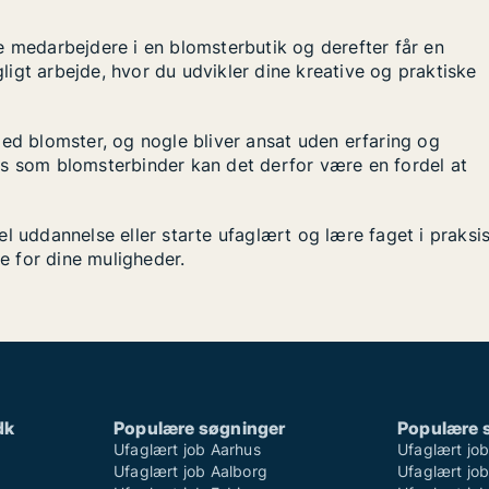
e medarbejdere i en blomsterbutik og derefter får en
igt arbejde, hvor du udvikler dine kreative og praktiske
med blomster, og nogle bliver ansat uden erfaring og
bs som blomsterbinder kan det derfor være en fordel at
l uddannelse eller starte ufaglært og lære faget i praksis
le for dine muligheder.
dk
Populære søgninger
Populære 
Ufaglært job Aarhus
Ufaglært jo
Ufaglært job Aalborg
Ufaglært job