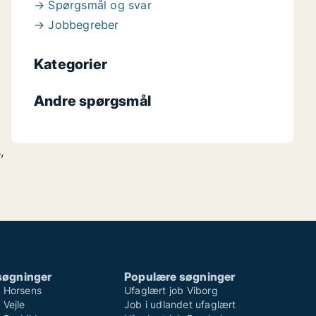
→ Spørgsmål og svar
→ Jobbegreber
Kategorier
Andre spørgsmål
,
søgninger
Populære søgninger
b Horsens
Ufaglært job Viborg
 Vejle
Job i udlandet ufaglært