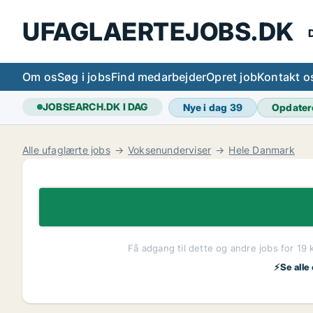
UFAGLAERTEJOBS.DK
D
Om os
Søg i jobs
Find medarbejder
Opret job
Kontakt o
JOBSEARCH.DK I DAG
Nye i dag
39
Opdater
Alle ufaglærte jobs
Voksenunderviser
Hele Danmark
Få adgang til dette og andre jobs for 19 
⚡Se alle