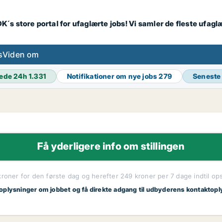
K´s store portal for ufaglærte jobs! Vi samler de fleste ufagl
s
Viden om
ede 24h
1.331
Notifikationer om nye jobs
279
Seneste
Få yderligere info om stillingen
kroner for den første dag og herefter 249 kroner per 7 dage indtil op
 oplysninger om jobbet og få direkte adgang til udbyderens kontaktopl