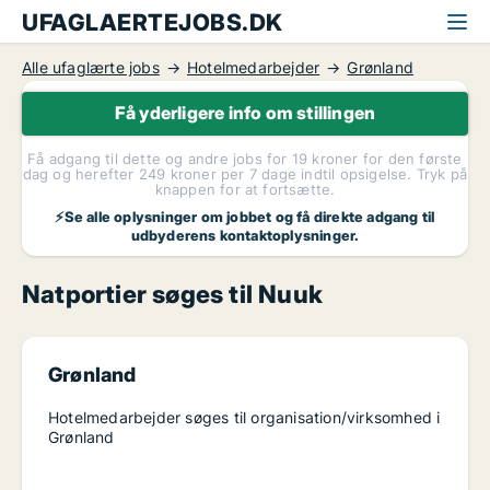
UFAGLAERTEJOBS.DK
Alle ufaglærte jobs
Hotelmedarbejder
Grønland
Få yderligere info om stillingen
Få adgang til dette og andre jobs for 19 kroner for den første
dag og herefter 249 kroner per 7 dage indtil opsigelse. Tryk på
knappen for at fortsætte.
⚡Se alle oplysninger om jobbet og få direkte adgang til
udbyderens kontaktoplysninger.
Natportier søges til Nuuk
Grønland
Hotelmedarbejder søges til organisation/virksomhed i
Grønland