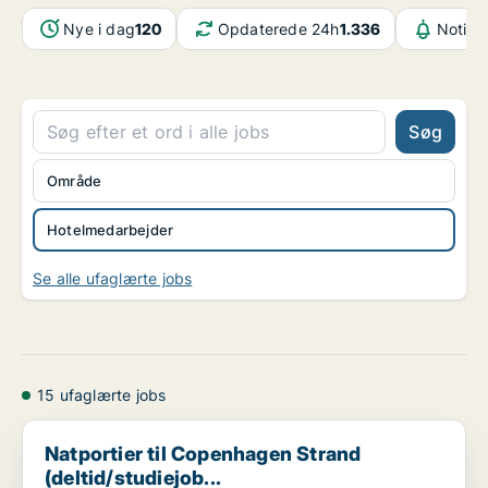
Nye i dag
120
Opdaterede 24h
1.336
Notifi
Søg
Område
Hotelmedarbejder
Se alle ufaglærte jobs
15 ufaglærte jobs
Natportier til Copenhagen Strand (deltid/studiejob...
Natportier til Copenhagen Strand
(deltid/studiejob...