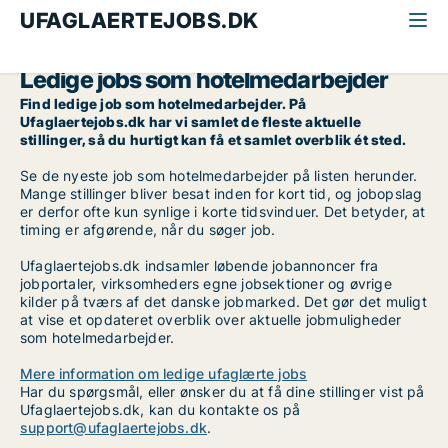
UFAGLAERTEJOBS.DK
Alle ufaglærte jobs
Hotelmedarbejder
Ledige jobs som hotelmedarbejder
Find ledige job som hotelmedarbejder. På
Ufaglaertejobs.dk har vi samlet de fleste aktuelle
stillinger, så du hurtigt kan få et samlet overblik ét sted.
Se de nyeste job som hotelmedarbejder på listen herunder.
Mange stillinger bliver besat inden for kort tid, og jobopslag
er derfor ofte kun synlige i korte tidsvinduer. Det betyder, at
timing er afgørende, når du søger job.
Ufaglaertejobs.dk indsamler løbende jobannoncer fra
jobportaler, virksomheders egne jobsektioner og øvrige
kilder på tværs af det danske jobmarked. Det gør det muligt
at vise et opdateret overblik over aktuelle jobmuligheder
som hotelmedarbejder.
Mere information om ledige ufaglærte jobs
Har du spørgsmål, eller ønsker du at få dine stillinger vist på
Ufaglaertejobs.dk, kan du kontakte os på
support@ufaglaertejobs.dk
.