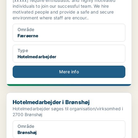
[xxxxx] require enthusiastic and highly motivated
individuals to join our successful team. We hire
motivated people and provide a safe and secure
environment where staff are encour..
Område
Færøerne
Type
Hotelmedarbejder
Mere info
Hotelmedarbejder i Brønshøj
Hotelmedarbejder i Brønshøj
Hotelmedarbejder søges til organisation/virksomhed i
2700 Brønshøj
Område
Brønshøj