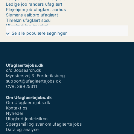
Ledige job randers ufaglært
Plejehjem job ufaglært aarhus
Siemens aalborg ufaglært
Timeløn ufaglært sosu
Ufaglært job hospital
Ufaglært job sjælland
Se alle populære søgninger
Ufaglært job vejle
Ufaglært job vestsjælland
Ufaglært mindsteløn
Ufaglært plejehjem løn tillæg
Ufaglært servicemedarbejder løn
Ufaglærte jobs århus
Ufaglaertejobs.dk
Vikar ufaglært plejehjem
c/o Jobsearch.dk
Mynstersvej 3, Frederiksberg
support@ufaglaertejobs.dk
CVR: 39925311
Om Ufaglaertejobs.dk
Om Ufaglaertejobs.dk
Kontakt os
Nyheder
Ufaglært jobleksikon
Spørgsmål og svar om ufaglærte jobs
Data og analyse