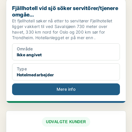
Fjällhotell vid sjö söker servitörer/tjenere omgåe...
Fjällhotell vid sjö söker servitörer/tjenere
omgåe...
Et fjellhotell søker nå etter to servitører Fjellhotellet
ligger vakkert til ved Savalsjøen 730 meter over
havet, 330 km nord for Oslo og 200 km sør for
Trondheim. Hotellanlegget er på mer enn .
Område
Ikke angivet
Type
Hotelmedarbejder
Mere info
UDVALGTE KUNDER