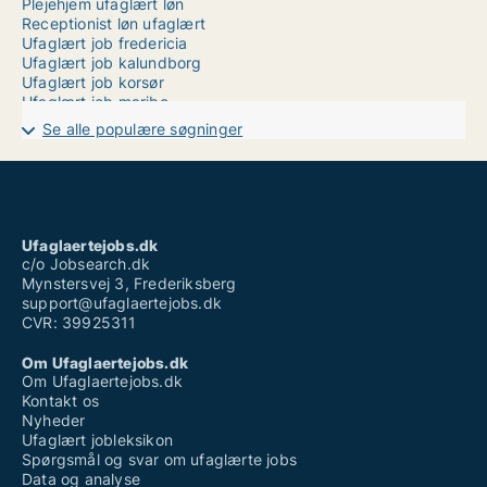
Plejehjem ufaglært løn
Receptionist løn ufaglært
Ufaglært job fredericia
Ufaglært job kalundborg
Ufaglært job korsør
Ufaglært job maribo
Ufaglært job sønderjylland
Se alle populære søgninger
Ufaglært job vordingborg
Ufaglært køkkenmedhjælper løn
Ufaglært mejerist løn
Ufaglært operatør løn novo nordisk
Ufaglært plejehjem løn 2022
Ufaglært servicemedarbejder løn
Ufaglaertejobs.dk
Ufaglært vinduespudser løn
c/o Jobsearch.dk
Mynstersvej 3, Frederiksberg
support@ufaglaertejobs.dk
CVR: 39925311
Om Ufaglaertejobs.dk
Om Ufaglaertejobs.dk
Kontakt os
Nyheder
Ufaglært jobleksikon
Spørgsmål og svar om ufaglærte jobs
Data og analyse