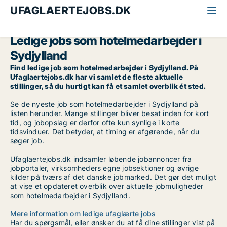
UFAGLAERTEJOBS.DK
Alle ufaglærte jobs
Hotelmedarbejder
Sydjylland
Ledige jobs som hotelmedarbejder i
Sydjylland
Find ledige job som hotelmedarbejder i Sydjylland. På
Ufaglaertejobs.dk har vi samlet de fleste aktuelle
stillinger, så du hurtigt kan få et samlet overblik ét sted.
Se de nyeste job som hotelmedarbejder i Sydjylland på
listen herunder. Mange stillinger bliver besat inden for kort
tid, og jobopslag er derfor ofte kun synlige i korte
tidsvinduer. Det betyder, at timing er afgørende, når du
søger job.
Ufaglaertejobs.dk indsamler løbende jobannoncer fra
jobportaler, virksomheders egne jobsektioner og øvrige
kilder på tværs af det danske jobmarked. Det gør det muligt
at vise et opdateret overblik over aktuelle jobmuligheder
som hotelmedarbejder i Sydjylland.
Mere information om ledige ufaglærte jobs
Har du spørgsmål, eller ønsker du at få dine stillinger vist på