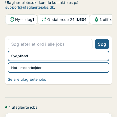
Ufaglaertejobs.dk, kan du kontakte os på
support@ufaglaertejobs.dk
.
Nye i dag
1
Opdaterede 24h
1.504
Notifikat
Søg
Sydjylland
Hotelmedarbejder
Se alle ufaglærte jobs
1 ufaglærte jobs
CONFERENCE MANAGER SØGES TIL TRINITY HOTEL & KONFE.