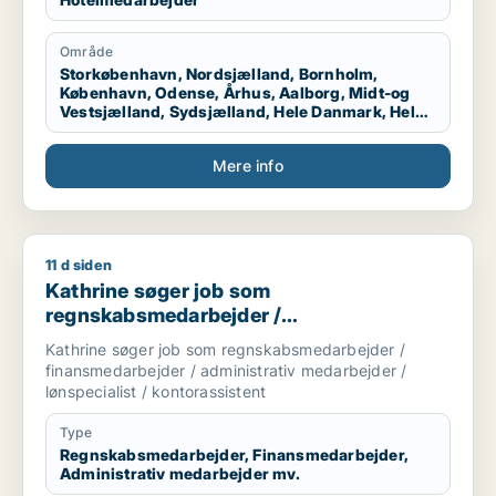
Område
Storkøbenhavn, Nordsjælland, Bornholm,
København, Odense, Århus, Aalborg, Midt-og
Vestsjælland, Sydsjælland, Hele Danmark, Hele
Sjælland, Hele Jylland, Vestjylland
Mere info
11 d siden
Kathrine søger job som regnskabsmedarbejder / finansmedarbe
Kathrine søger job som
regnskabsmedarbejder /
finansmedarbejder / administrativ
Kathrine søger job som regnskabsmedarbejder /
medarbejder / lønspecialist /
finansmedarbejder / administrativ medarbejder /
kontorassistent
lønspecialist / kontorassistent
Type
Regnskabsmedarbejder, Finansmedarbejder,
Administrativ medarbejder mv.