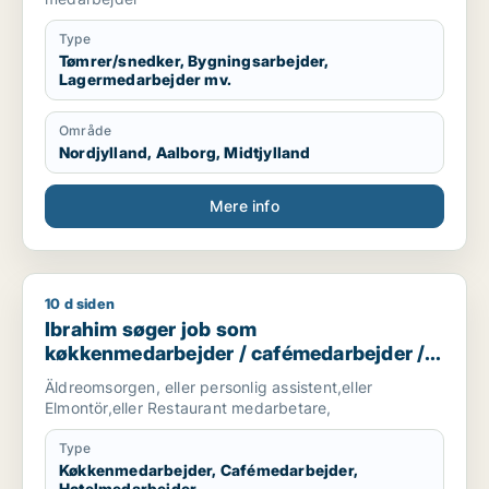
Type
Tømrer/snedker, Bygningsarbejder,
Lagermedarbejder mv.
Område
Nordjylland, Aalborg, Midtjylland
Mere info
10 d siden
Ibrahim søger job som køkkenmedarbejder / cafémedarbejde
Ibrahim søger job som
køkkenmedarbejder / cafémedarbejder /
hotelmedarbejder
Äldreomsorgen, eller personlig assistent,eller
Elmontör,eller Restaurant medarbetare,
Type
Køkkenmedarbejder, Cafémedarbejder,
Hotelmedarbejder