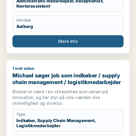
Administrativ medarbejder, Receptionist,
Kontorassistent
Område
Aalborg
Mere info
1 mdr siden
Michael søger job som indkøber / supply chain management 
Michael søger job som indkøber / supply
chain management / logistikmedarbejder
Ønsker at være i en virksomhed som satser på
innovation, og har styr på sine værdier dvs
ordentlighed og struktur.
Type
Indkøber, Supply Chain Management,
Logistikmedarbejder