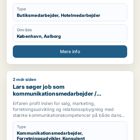
Type
Butiksmedarbejder, Hotelmedarbejder
Område
København, Aalborg
Mere info
2 mdr siden
Lars søger job som kommunikationsmedarbejder / forretnings
Lars søger job som
kommunikationsmedarbejder /
forretningsudvikler / konsulent
Erfaren profil inden for salg, marketing,
forretningsudvikling og relationsopbygning med
stærke kommunikationskompetencer på både dansk
og engelsk – skriftligt såvel som mundtligt. Trives i
roller med kundekontakt, samarbejde og
Type
koordinering, hvor erfaring, overblik og menneskelig
Kommunikationsmedarbejder,
Forretningsudvikler, Konsulent
indsigt kan skabe værdi.