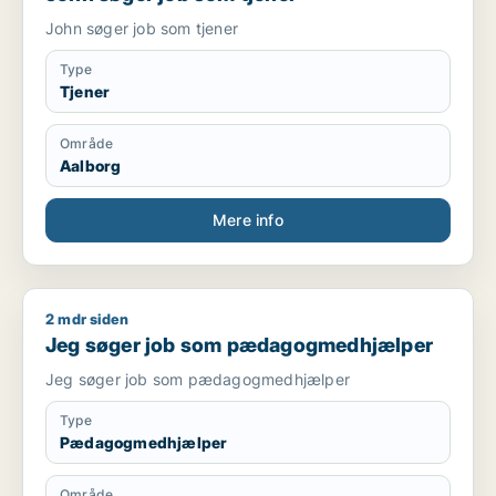
John søger job som tjener
Type
Tjener
Område
Aalborg
Mere info
2 mdr siden
Jeg søger job som pædagogmedhjælper
Jeg søger job som pædagogmedhjælper
Jeg søger job som pædagogmedhjælper
Type
Pædagogmedhjælper
Område