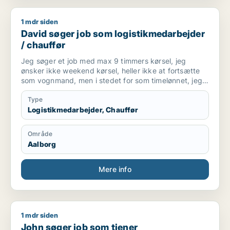
1 mdr siden
David søger job som logistikmedarbejder / chauffør
David søger job som logistikmedarbejder
/ chauffør
Jeg søger et job med max 9 timmers kørsel, jeg
ønsker ikke weekend kørsel, heller ikke at fortsætte
som vognmand, men i stedet for som timelønnet, jeg
ønsker heller ikke natkørsel eller møde for tidligt.
Type
Logistikmedarbejder, Chauffør
Område
Aalborg
Mere info
1 mdr siden
John søger job som tjener
John søger job som tjener