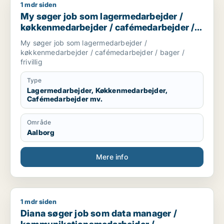
1 mdr siden
My søger job som lagermedarbejder / køkkenmedarbejder / ca
My søger job som lagermedarbejder /
køkkenmedarbejder / cafémedarbejder /
bager / frivillig
My søger job som lagermedarbejder /
køkkenmedarbejder / cafémedarbejder / bager /
frivillig
Type
Lagermedarbejder, Køkkenmedarbejder,
Cafémedarbejder mv.
Område
Aalborg
Mere info
1 mdr siden
Diana søger job som data manager / kommunikationsmedarbej
Diana søger job som data manager /