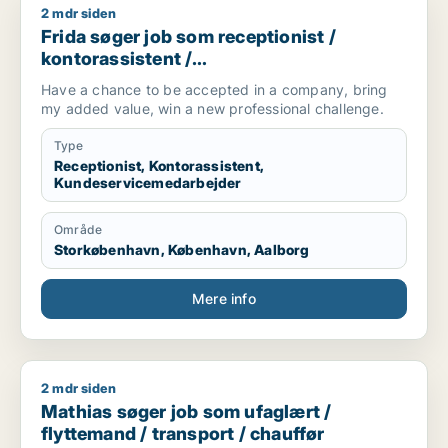
2 mdr siden
Frida søger job som receptionist / kontorassistent / kundes
Frida søger job som receptionist /
kontorassistent /
kundeservicemedarbejder
Have a chance to be accepted in a company, bring
my added value, win a new professional challenge.
Type
Receptionist, Kontorassistent,
Kundeservicemedarbejder
Område
Storkøbenhavn, København, Aalborg
Mere info
2 mdr siden
Mathias søger job som ufaglært / flyttemand / transport / ch
Mathias søger job som ufaglært /
flyttemand / transport / chauffør