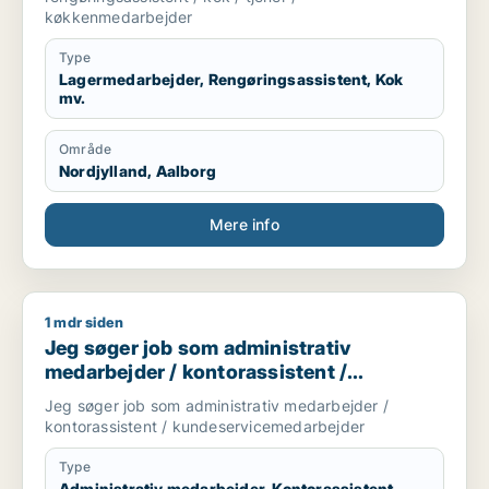
køkkenmedarbejder
Type
Lagermedarbejder, Rengøringsassistent, Kok
mv.
Område
Nordjylland, Aalborg
Mere info
1 mdr siden
Jeg søger job som administrativ medarbejder / kontorassis
Jeg søger job som administrativ
medarbejder / kontorassistent /
kundeservicemedarbejder
Jeg søger job som administrativ medarbejder /
kontorassistent / kundeservicemedarbejder
Type
Administrativ medarbejder, Kontorassistent,