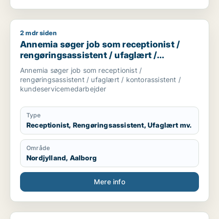
2 mdr siden
Annemia søger job som receptionist / rengøringsassistent / 
Annemia søger job som receptionist /
rengøringsassistent / ufaglært /
kontorassistent /
Annemia søger job som receptionist /
kundeservicemedarbejder
rengøringsassistent / ufaglært / kontorassistent /
kundeservicemedarbejder
Type
Receptionist, Rengøringsassistent, Ufaglært mv.
Område
Nordjylland, Aalborg
Mere info