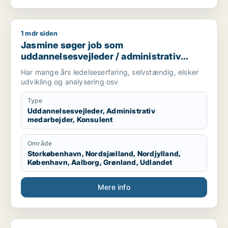
1 mdr siden
Jasmine søger job som uddannelsesvejleder / administrativ 
Jasmine søger job som
uddannelsesvejleder / administrativ
medarbejder / konsulent
Har mange års ledelseserfaring, selvstændig, elsker
udvikling og analysering osv
Type
Uddannelsesvejleder, Administrativ
medarbejder, Konsulent
Område
Storkøbenhavn, Nordsjælland, Nordjylland,
København, Aalborg, Grønland, Udlandet
Mere info