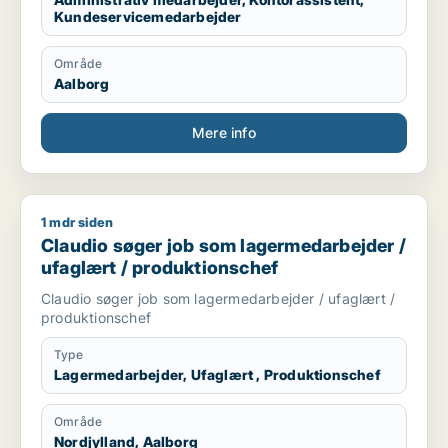
Kundeservicemedarbejder
Område
Aalborg
Mere info
1 mdr siden
Claudio søger job som lagermedarbejder / ufaglært / produk
Claudio søger job som lagermedarbejder /
ufaglært / produktionschef
Claudio søger job som lagermedarbejder / ufaglært /
produktionschef
Type
Lagermedarbejder, Ufaglært , Produktionschef
Område
Nordjylland, Aalborg