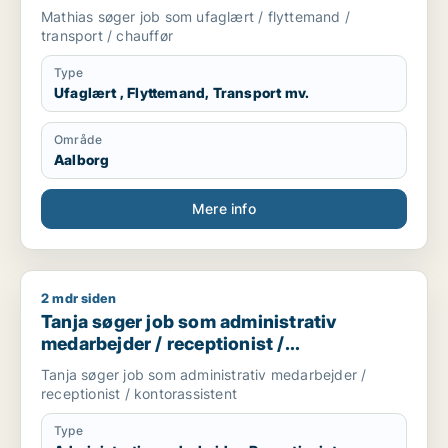
Mathias søger job som ufaglært / flyttemand /
transport / chauffør
Type
Ufaglært , Flyttemand, Transport mv.
Område
Aalborg
Mere info
2 mdr siden
Tanja søger job som administrativ medarbejder / receptionist
Tanja søger job som administrativ
medarbejder / receptionist /
kontorassistent
Tanja søger job som administrativ medarbejder /
receptionist / kontorassistent
Type