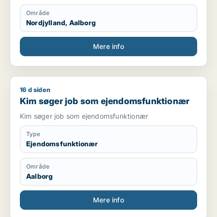
Område
Nordjylland, Aalborg
Mere info
16 d siden
Kim søger job som ejendomsfunktionær
Kim søger job som ejendomsfunktionær
Kim søger job som ejendomsfunktionær
Type
Ejendomsfunktionær
Område
Aalborg
Mere info