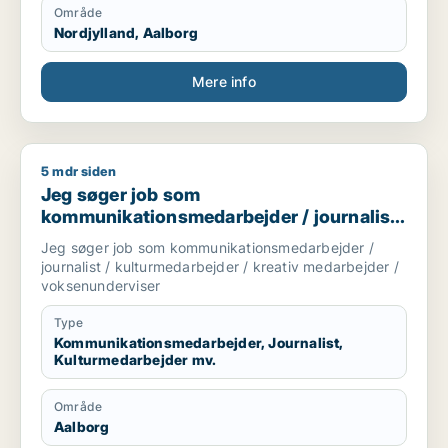
Område
Nordjylland, Aalborg
Mere info
5 mdr siden
Jeg søger job som kommunikationsmedarbejder / journalist /
Jeg søger job som
kommunikationsmedarbejder / journalist
/ kulturmedarbejder / kreativ medarbejder
Jeg søger job som kommunikationsmedarbejder /
/ voksenunderviser
journalist / kulturmedarbejder / kreativ medarbejder /
voksenunderviser
Type
Kommunikationsmedarbejder, Journalist,
Kulturmedarbejder mv.
Område
Aalborg