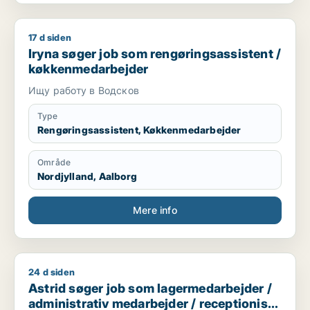
17 d siden
Iryna søger job som rengøringsassistent / køkkenmedarbejd
Iryna søger job som rengøringsassistent /
køkkenmedarbejder
Ищу работу в Водсков
Type
Rengøringsassistent, Køkkenmedarbejder
Område
Nordjylland, Aalborg
Mere info
24 d siden
Astrid søger job som lagermedarbejder / administrativ medar
Astrid søger job som lagermedarbejder /
administrativ medarbejder / receptionist /