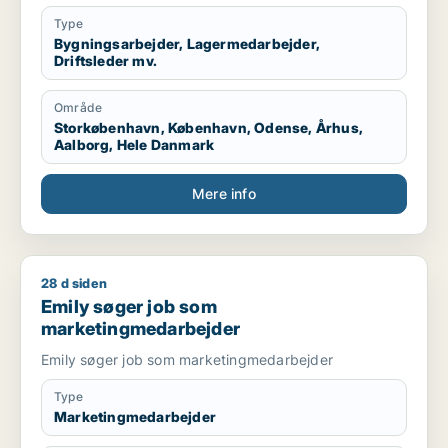
Type
Bygningsarbejder, Lagermedarbejder,
Driftsleder mv.
Område
Storkøbenhavn, København, Odense, Århus,
Aalborg, Hele Danmark
Mere info
28 d siden
Emily søger job som marketingmedarbejder
Emily søger job som
marketingmedarbejder
Emily søger job som marketingmedarbejder
Type
Marketingmedarbejder