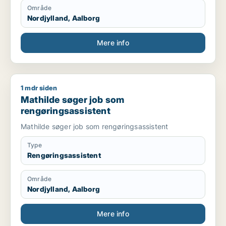
Område
Nordjylland, Aalborg
Mere info
1 mdr siden
Mathilde søger job som rengøringsassistent
Mathilde søger job som
rengøringsassistent
Mathilde søger job som rengøringsassistent
Type
Rengøringsassistent
Område
Nordjylland, Aalborg
Mere info