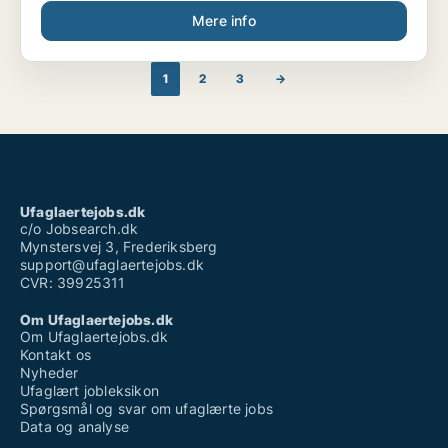
Mere info
1
2
3
→
Ufaglaertejobs.dk
c/o Jobsearch.dk
Mynstersvej 3, Frederiksberg
support@ufaglaertejobs.dk
CVR: 39925311
Om Ufaglaertejobs.dk
Om Ufaglaertejobs.dk
Kontakt os
Nyheder
Ufaglært jobleksikon
Spørgsmål og svar om ufaglærte jobs
Data og analyse