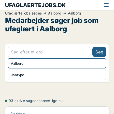
UFAGLAERTEJOBS.DK
Ufaglærte jobs søges
Aalborg
Aalborg
Medarbejder søger job som
ufaglært i Aalborg
Søg
Aalborg
Jobtype
93 aktive søgeannoncer lige nu
4 t siden
Sebastian søger job som chauffør