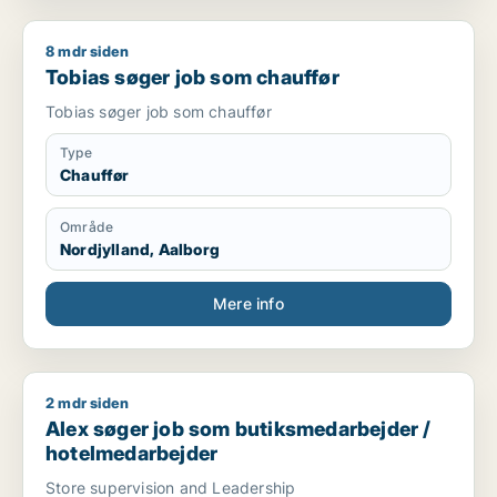
8 mdr siden
Tobias søger job som chauffør
Tobias søger job som chauffør
Tobias søger job som chauffør
Type
Chauffør
Område
Nordjylland, Aalborg
Mere info
2 mdr siden
Alex søger job som butiksmedarbejder / hotelmedarbejder
Alex søger job som butiksmedarbejder /
hotelmedarbejder
Store supervision and Leadership