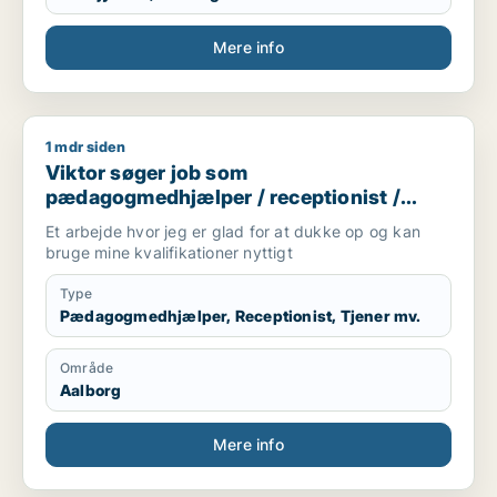
Mere info
1 mdr siden
Viktor søger job som pædagogmedhjælper / receptionist / t
Viktor søger job som
pædagogmedhjælper / receptionist /
tjener / køkkenmedarbejder /
Et arbejde hvor jeg er glad for at dukke op og kan
cafémedarbejder
bruge mine kvalifikationer nyttigt
Type
Pædagogmedhjælper, Receptionist, Tjener mv.
Område
Aalborg
Mere info