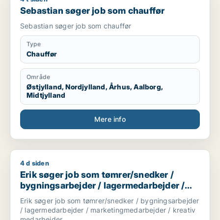
Sebastian søger job som chauffør
Sebastian søger job som chauffør
Type
Chauffør
Område
Østjylland, Nordjylland, Århus, Aalborg,
Midtjylland
Mere info
4 d siden
Erik søger job som tømrer/snedker / bygningsarbejder / la
Erik søger job som tømrer/snedker /
bygningsarbejder / lagermedarbejder /
marketingmedarbejder / kreativ
Erik søger job som tømrer/snedker / bygningsarbejder
medarbejder
/ lagermedarbejder / marketingmedarbejder / kreativ
medarbejder