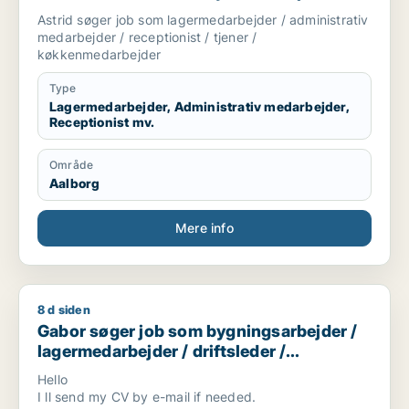
tjener / køkkenmedarbejder
Astrid søger job som lagermedarbejder / administrativ
medarbejder / receptionist / tjener /
køkkenmedarbejder
Type
Lagermedarbejder, Administrativ medarbejder,
Receptionist mv.
Område
Aalborg
Mere info
8 d siden
Gabor søger job som bygningsarbejder / lagermedarbejder / d
Gabor søger job som bygningsarbejder /
lagermedarbejder / driftsleder /
ungarbejder / ufaglært
Hello
I ll send my CV by e-mail if needed.