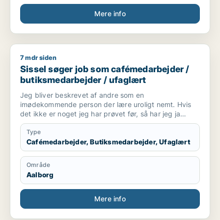
Mere info
7 mdr siden
Sissel søger job som cafémedarbejder / butiksmedarbejder /
Sissel søger job som cafémedarbejder /
butiksmedarbejder / ufaglært
Jeg bliver beskrevet af andre som en
imødekommende person der lære uroligt nemt. Hvis
det ikke er noget jeg har prøvet før, så har jeg ja
hatten på og siger det kan jeg helt sikkert lære.
Type
Cafémedarbejder, Butiksmedarbejder, Ufaglært
Område
Aalborg
Mere info