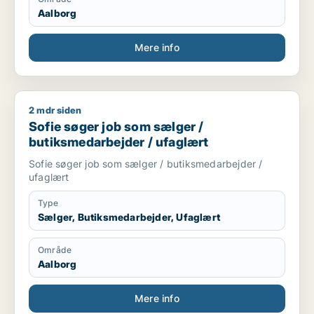
Aalborg
Mere info
2 mdr siden
Sofie søger job som sælger / butiksmedarbejder / ufaglært
Sofie søger job som sælger /
butiksmedarbejder / ufaglært
Sofie søger job som sælger / butiksmedarbejder /
ufaglært
Type
Sælger, Butiksmedarbejder, Ufaglært
Område
Aalborg
Mere info