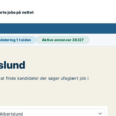
ærte jobs på nettet
pdatering
1 t siden
Aktive annoncer
36.127
slund
r at finde kandidater der søger ufaglært job i
Albertslund