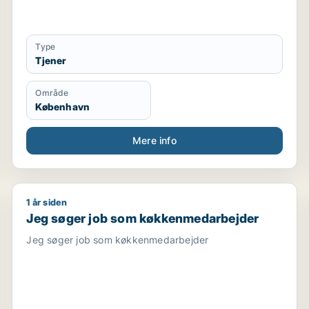
Type
Tjener
Område
København
Mere info
1 år siden
 cafémedarbejder / butiksmedarbejder / butikschef
Jeg søger job som køkkenmedarbejder
Jeg søger job som køkkenmedarbejder
Jeg søger job som køkkenmedarbejder