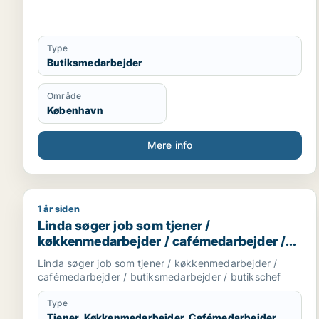
Type
Butiksmedarbejder
Område
København
Mere info
1 år siden
Linda søger job som tjener / køkkenmedarbejder /
Linda søger job som tjener /
køkkenmedarbejder / cafémedarbejder /
butiksmedarbejder / butikschef
Linda søger job som tjener / køkkenmedarbejder /
cafémedarbejder / butiksmedarbejder / butikschef
Type
Tjener, Køkkenmedarbejder, Cafémedarbejder