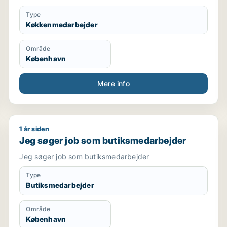
Type
Køkkenmedarbejder
Område
København
Mere info
1 år siden
Jeg søger job som butiksmedarbejder
Jeg søger job som butiksmedarbejder
Jeg søger job som butiksmedarbejder
Type
Butiksmedarbejder
Område
København