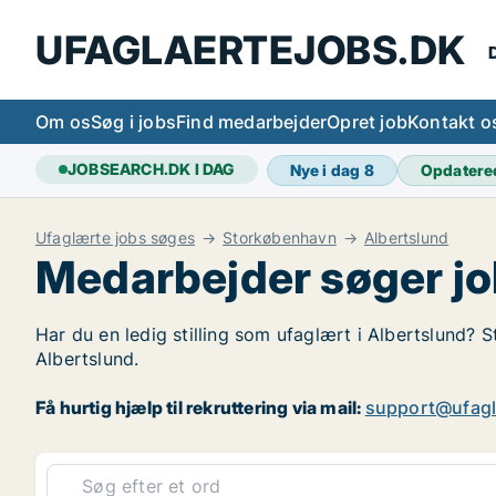
UFAGLAERTEJOBS.DK
D
Om os
Søg i jobs
Find medarbejder
Opret job
Kontakt o
JOBSEARCH.DK I DAG
Nye i dag
8
Opdatere
Ufaglærte jobs søges
Storkøbenhavn
Albertslund
Medarbejder søger jo
Har du en ledig stilling som ufaglært i Albertslund? S
Albertslund.
Få hurtig hjælp til rekruttering via mail:
support@ufagl