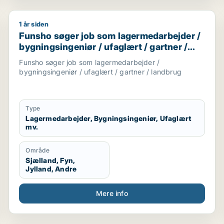
1 år siden
ionsmedarbejder / sælger / kreativ medarbejder / børnep
Funsho søger job som lagermedarbejder / bygningsing
Funsho søger job som lagermedarbejder /
bygningsingeniør / ufaglært / gartner /
landbrug
Funsho søger job som lagermedarbejder /
bygningsingeniør / ufaglært / gartner / landbrug
Type
Lagermedarbejder, Bygningsingeniør, Ufaglært
mv.
Område
Sjælland, Fyn,
Jylland, Andre
Mere info