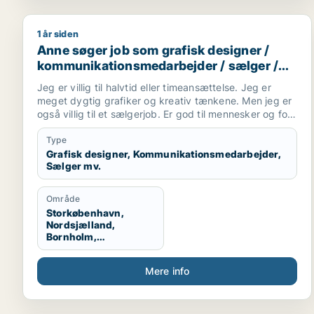
1 år siden
Anne søger job som grafisk designer / kommunikat
Anne søger job som grafisk designer /
kommunikationsmedarbejder / sælger /
kreativ medarbejder / børnepasser
Jeg er villig til halvtid eller timeansættelse. Jeg er
meget dygtig grafiker og kreativ tænkene. Men jeg er
også villig til et sælgerjob. Er god til mennesker og folk
kan lide mig. Jeg har tre børn og elsker dem. Så
tænker også evt. et job i en kreativ børnehave,
Type
efterskole undervisning eller andet formidling vil jeg
Grafisk designer, Kommunikationsmedarbejder,
Sælger mv.
være god til.
Område
Storkøbenhavn,
Nordsjælland,
Bornholm,
København, Midt-og
Vestsjælland
Mere info