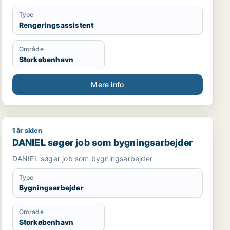
Type
Rengøringsassistent
Område
Storkøbenhavn
Mere info
1 år siden
DANIEL søger job som bygningsarbejder
DANIEL søger job som bygningsarbejder
DANIEL søger job som bygningsarbejder
Type
Bygningsarbejder
Område
Storkøbenhavn