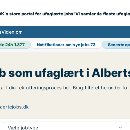
K´s store portal for ufaglærte jobs! Vi samler de fleste ufagl
s
Viden om
de 24h
1.377
Notifikationer om nye jobs
73
Seneste o
b som ufaglært i Albert
tart din rekrutteringsproces her. Brug filteret herunder fo
aertejobs.dk
Vælg jobtype