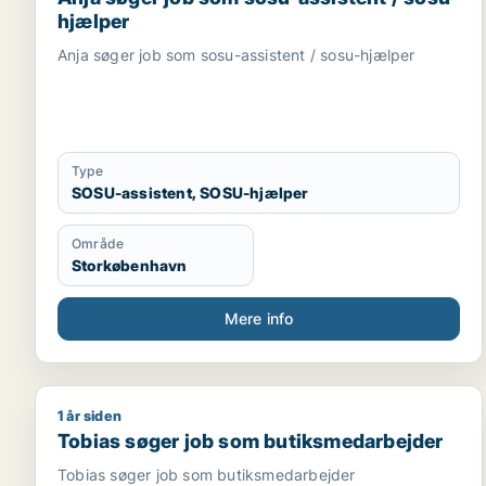
hjælper
Anja søger job som sosu-assistent / sosu-hjælper
Type
SOSU-assistent, SOSU-hjælper
Område
Storkøbenhavn
Mere info
1 år siden
Tobias søger job som butiksmedarbejder
Tobias søger job som butiksmedarbejder
Tobias søger job som butiksmedarbejder