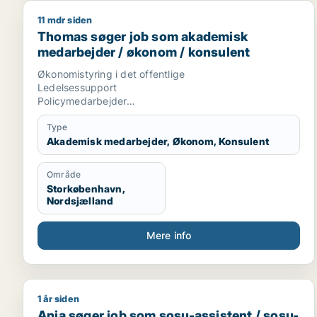
11 mdr siden
Thomas søger job som akademisk medarbejder / ø
Thomas søger job som akademisk
medarbejder / økonom / konsulent
Økonomistyring i det offentlige
Ledelsessupport
Policymedarbejder
AC-Generalist
Akademiker
Type
Akademisk medarbejder, Økonom, Konsulent
Område
Storkøbenhavn,
Nordsjælland
Mere info
1 år siden
Anja søger job som sosu-assistent / sosu-hjælper
Anja søger job som sosu-assistent / sosu-