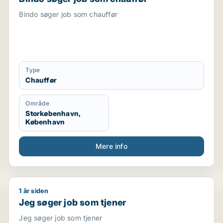
Bindo søger job som chauffør
Type
Chauffør
Område
Storkøbenhavn,
København
Mere info
1 år siden
Jeg søger job som tjener
Jeg søger job som tjener
Jeg søger job som tjener