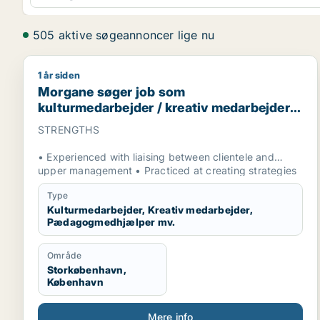
505 aktive søgeannoncer lige nu
1 år siden
Morgane søger job som kulturmedarbejder / kreati
Morgane søger job som
kulturmedarbejder / kreativ medarbejder /
pædagogmedhjælper / projektleder /
STRENGTHS
driftsleder
• Experienced with liaising between clientele and
upper management • Practiced at creating strategies
to optimize team efficiency
Type
• Excellent communication skills, both written and
Kulturmedarbejder, Kreativ medarbejder,
verbal
Pædagogmedhjælper mv.
• Superior organizational and time-management skills
• Strong motivator and loyal employee
SKILLS
Område
Storkøbenhavn,
• Fluent in English, conversational in Spanish, quickly
København
gaining fluency in Danish
• Robust familiarity with the inner workings of a variety
Mere info
of instruments, pedals, amps, and microphones