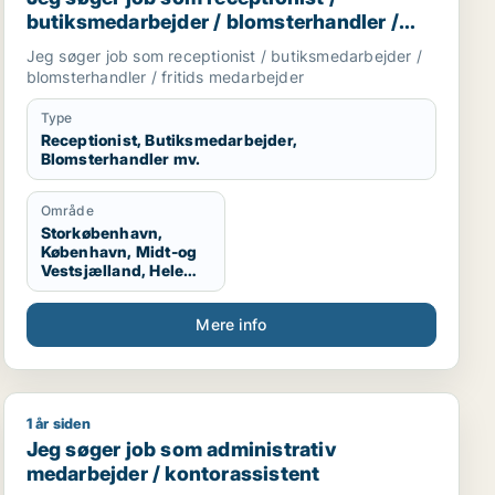
butiksmedarbejder / blomsterhandler /
fritids medarbejder
Jeg søger job som receptionist / butiksmedarbejder /
blomsterhandler / fritids medarbejder
Type
Receptionist, Butiksmedarbejder,
Blomsterhandler mv.
Område
Storkøbenhavn,
København, Midt-og
Vestsjælland, Hele
Sjælland
Mere info
1 år siden
Jeg søger job som administrativ medarbejder / kontor
Jeg søger job som administrativ
medarbejder / kontorassistent