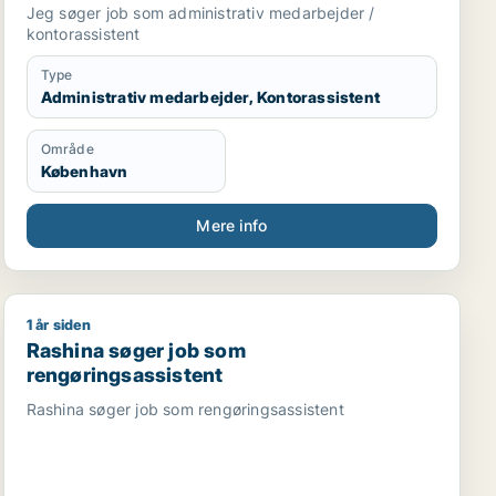
Jeg søger job som administrativ medarbejder /
kontorassistent
Type
Administrativ medarbejder, Kontorassistent
Område
København
Mere info
1 år siden
Rashina søger job som rengøringsassistent
Rashina søger job som
rengøringsassistent
Rashina søger job som rengøringsassistent